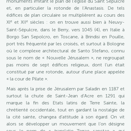
monuments imitant le plan de l’église du Saint Sépulcre
et, en particulier la rotonde de l’Anastasis. De tels
édifices de plan circulaire se multiplièrent au cours des
e
e
XI
et XII
siècles : on en trouve aussi bien à Neuvy-
Saint-Sépulcre, dans le Berry, vers 1045 (4), en Italie à
Borgo San Sepolcro, en Toscane, à Brindisi en Pouille,
port très fréquenté par les croisés, et surtout à Bologne
où le complexe architectural de Santo Stefano, connu
sous le nom de « Nouvelle Jérusalem », ne regroupait
pas moins de sept édifices religieux, dont l’un était
constitué par une rotonde, autour d’une place appelée
« la cour de Pilate ».
Mais après la prise de Jérusalem par Saladin en 1187 et
surtout la chute de Saint-Jean d’Acre en 1291 qui
marque la fin des Etats latins de Terre Sainte, la
chrétienté occidentale, tout en gardant la nostalgie de
la cité sainte, changea d’attitude à son égard. On vit
alors se développer un mouvement que l’on désigne
sous le nom de « translatio Terrae sanctae » qui