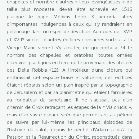
chapelles et nombre d’autres « lieux évangéliques » de
taille plus modeste, devait être achevée en 1516
puisque le pape Médicis Léon X accorda alors
d’importantes indulgences à ceux qui s’y rendraient en
e
pèlerinage dans un esprit de dévotion. Au cours des XVI
e
et XVII
siècles, d’autres édifices consacrés surtout à la
Vierge Marie vinrent s’y ajouter, ce qui porta à 34 le
nombre des chapelles et oratoires, toutes ornées
d’œuvres plastiques en terre cuite provenant des ateliers
des Della Robbia (12). A l’intérieur d’une clôture qui
embrassait cet espace boisé et vallonné, ces édifices
étaient répartis selon un plan inspiré par la topographie
de Jérusalem et par sa planimétrie qui étaient familières
au fondateur du sanctuaire. Il ne s’agissait pas d’un
chemin de Croix retraçant les étapes de la « Via crucis »,
mais d’un vaste espace scénique permettant au pèlerin
de suivre par lui-même les principaux épisodes de
l’histoire du salut, depuis le péché d’Adam jusqu’à la
Passion et la Résurrection du Christ, reconstitués dans