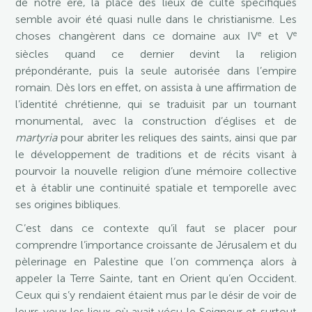
de notre ère, la place des lieux de culte spécifiques
semble avoir été quasi nulle dans le christianisme. Les
e
e
choses changèrent dans ce domaine aux IV
et V
siècles quand ce dernier devint la religion
prépondérante, puis la seule autorisée dans l’empire
romain. Dès lors en effet, on assista à une affirmation de
l’identité chrétienne, qui se traduisit par un tournant
monumental, avec la construction d’églises et de
martyria
pour abriter les reliques des saints, ainsi que par
le développement de traditions et de récits visant à
pourvoir la nouvelle religion d’une mémoire collective
et à établir une continuité spatiale et temporelle avec
ses origines bibliques.
C’est dans ce contexte qu’il faut se placer pour
comprendre l’importance croissante de Jérusalem et du
pèlerinage en Palestine que l’on commença alors à
appeler la Terre Sainte, tant en Orient qu’en Occident.
Ceux qui s’y rendaient étaient mus par le désir de voir de
leurs yeux les lieux où avait vécu le Seigneur et surtout