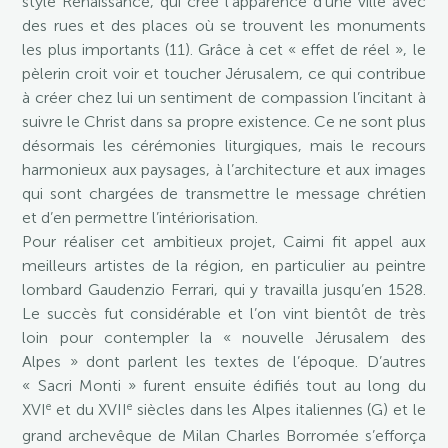
style Renaissance, qui crée l’apparence d’une ville avec
des rues et des places où se trouvent les monuments
les plus importants (11). Grâce à cet « effet de réel », le
pèlerin croit voir et toucher Jérusalem, ce qui contribue
à créer chez lui un sentiment de compassion l’incitant à
suivre le Christ dans sa propre existence. Ce ne sont plus
désormais les cérémonies liturgiques, mais le recours
harmonieux aux paysages, à l’architecture et aux images
qui sont chargées de transmettre le message chrétien
et d’en permettre l’intériorisation.
Pour réaliser cet ambitieux projet, Caimi fit appel aux
meilleurs artistes de la région, en particulier au peintre
lombard Gaudenzio Ferrari, qui y travailla jusqu’en 1528.
Le succès fut considérable et l’on vint bientôt de très
loin pour contempler la « nouvelle Jérusalem des
Alpes » dont parlent les textes de l’époque. D’autres
« Sacri Monti » furent ensuite édifiés tout au long du
e
e
XVI
et du XVII
siècles dans les Alpes italiennes (G) et le
grand archevêque de Milan Charles Borromée s’efforça