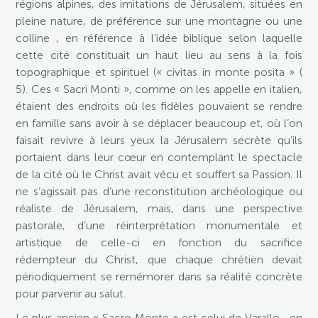
régions alpines, des imitations de Jérusalem, situées en
pleine nature, de préférence sur une montagne ou une
colline , en référence à l’idée biblique selon laquelle
cette cité constituait un haut lieu au sens à la fois
topographique et spirituel (« civitas in monte posita » (
5). Ces « Sacri Monti », comme on les appelle en italien,
étaient des endroits où les fidèles pouvaient se rendre
en famille sans avoir à se déplacer beaucoup et, où l’on
faisait revivre à leurs yeux la Jérusalem secrète qu’ils
portaient dans leur cœur en contemplant le spectacle
de la cité où le Christ avait vécu et souffert sa Passion. Il
ne s’agissait pas d’une reconstitution archéologique ou
réaliste de Jérusalem, mais, dans une perspective
pastorale, d’une réinterprétation monumentale et
artistique de celle-ci en fonction du sacrifice
rédempteur du Christ, que chaque chrétien devait
périodiquement se remémorer dans sa réalité concrète
pour parvenir au salut.
Le plus ancien « Sacro Monte » est celui de Varallo , en