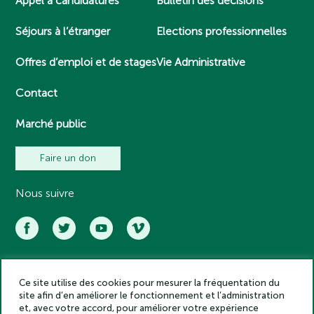
Appel à candidatures
Bulletin des décisions
Séjours à l’étranger
Elections professionnelles
Offres d’emploi et de stages
Vie Administrative
Contact
Marché public
Faire un don
Nous suivre
Ce site utilise des cookies pour mesurer la fréquentation du
Académie des inscriptions et belles lettres – Tous droits réservés
site afin d’en améliorer le fonctionnement et l’administration
2025
et, avec votre accord, pour améliorer votre expérience