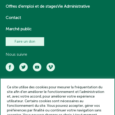
Offres d’emploi et de stages
Vie Administrative
Contact
Marché public
Faire un don
Nous suivre
Ce site utilise des cookies pour mesurer la fréquentation du
Académie des inscriptions et belles lettres – Tous droits réservés
site afin d’en améliorer le fonctionnement et l’administration
2025
et, avec votre accord, pour améliorer votre expérience
Politique de confidentialité
utilisateur. Certains cookies sont nécessaires au
Mentions légales
fonctionnement du site. Vous pouvez accepter, gérer vos
préférences par finalité ou continuer votre navigation sans
Crédits
accepter. Vous pouvez changer ce choix à tout moment.