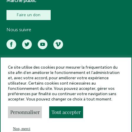
Marché public
Faire un don
Nous suivre
Ce site utilise des cookies pour mesurer la fréquentation du
Académie des inscriptions et belles lettres – Tous droits réservés
site afin d’en améliorer le fonctionnement et l’administration
2025
et, avec votre accord, pour améliorer votre expérience
Politique de confidentialité
utilisateur. Certains cookies sont nécessaires au
Mentions légales
fonctionnement du site. Vous pouvez accepter, gérer vos
préférences par finalité ou continuer votre navigation sans
Crédits
accepter. Vous pouvez changer ce choix à tout moment.
Gestion des cookies
Made by
Personnaliser
Tout accepter
Non, merci
En