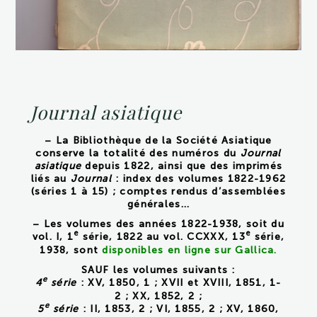
Journal asiatique
– La Bibliothèque de la Société Asiatique
conserve la totalité des numéros du
Journal
asiatique
depuis 1822, ainsi que des imprimés
liés au
Journal
: index des volumes 1822-1962
(séries 1 à 15) ; comptes rendus d’assemblées
générales…
– Les volumes des années 1822-1938, soit du
e
e
vol. I, 1
série, 1822 au vol. CCXXX, 13
série,
1938, sont
disponibles en ligne sur Gallica
.
SAUF les volumes suivants :
e
4
série
: XV, 1850, 1 ; XVII et XVIII, 1851, 1-
2 ; XX, 1852, 2 ;
e
5
série
: II, 1853, 2 ; VI, 1855, 2 ; XV, 1860,