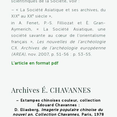
scientifiques de la Société, voir :
– « La Société Asiatique et ses archives, du
e
e
XIX
au XX
siècle »,
in A. Fenet, P.-S. Filliozat et È. Gran-
Aymerich, « La Société Asiatique, une
société savante au cœur de l’orientalisme
français »,
Les nouvelles de l’archéologie
CX.
Archives de l’archéologie européenne
(AREA)
, nov. 2007, p. 51-56 : p. 53-55.
L’article en format pdf
Archives É. CHAVANNES
– Estampes chinoises couleur, collection
Édouard Chavannes :
D. Eliasberg,
Imagerie populaire chinoise du
nouvel an. Collection Chavannes
, Paris, 1978