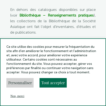
En dehors des catalogues disponibles sur place
(voir
Bibliothèque – Renseignements pratiques
),
les collections de la Bibliothèque de la Société
Asiatique ont fait l’objet d’inventaires, d’études et
de publications.
Ce site utilise des cookies pour mesurer la fréquentation du
Illustration: « Modèle d’écriture. Dessin d’une
site afin d’en améliorer le fonctionnement et l’administration
plume arabe et sa position dans la main » in L.
et, avec votre accord, pour améliorer votre expérience
Machuel, Une première année d’arabe, Alger, 1877
utilisateur. Certains cookies sont nécessaires au
fonctionnement du site. Vous pouvez accepter, gérer vos
– © Société Asiatique
préférences par finalité ou continuer votre navigation sans
accepter. Vous pouvez changer ce choix à tout moment.
Le lecteur trouvera ci-dessous, par ensemble de
Personnaliser
Tout accepter
documents ou fonds, les références
bibliographiques ou les outils en permettant une
Non, merci
En
connaissance plus approfondie.
Menu