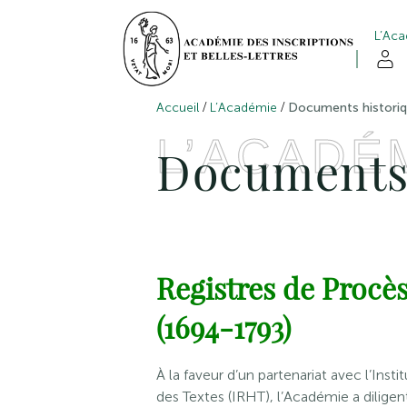
L’Ac
/
/
Accueil
L’Académie
Documents histori
L’ACADÉ
Documents 
Registres de Procè
(1694-1793)
À la faveur d’un partenariat avec l’Inst
des Textes (IRHT), l’Académie a diligent