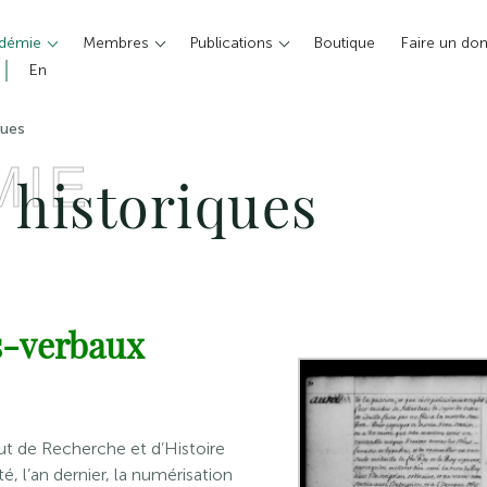
adémie
Membres
Publications
Boutique
Faire un do
En
ques
MIE
historiques
s-verbaux
itut de Recherche et d’Histoire
é, l’an dernier, la numérisation