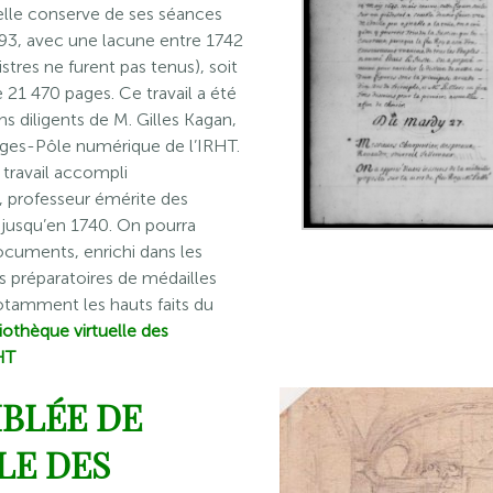
elle conserve de ses séances
93, avec une lacune entre 1742
istres ne furent pas tenus), soit
 21 470 pages. Ce travail a été
 diligents de M. Gilles Kagan,
ages-Pôle numérique de l’IRHT.
 travail accompli
 professeur émérite des
es jusqu’en 1740. On pourra
ocuments, enrichi dans les
s préparatoires de médailles
otamment les hauts faits du
liothèque virtuelle des
HT
MBLÉE DE
LE DES