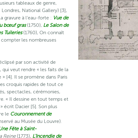
usieurs tableaux de genre,
 Londres, National Gallery) [3],
la gravure à l’eau-forte :
Vue de
u bœuf gras
(1750),
Le Salon de
s Tuileries
(1760), On connaît
ns compter les nombreuses
éclipsé par son activité de
qui veut rendre « les faits de la
» [4]. Il se promène dans Paris
es croquis rapides de tout ce
fés, spectacles, cérémonies,
re. « Il dessine en tout temps et
» écrit Dacier [5]. Son plus
re le
Couronnement de
onservé au Musée du Louvre).
Une Fête à Saint-
la Reine
(1773),
L’Incendie de