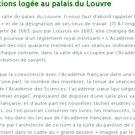
tions logée au palais du Louvre
alle du palais du Louvre. Il nous faut d’abord rappeler l
 et de la désignation de ses lieux de travail. [7] À l’orig
artir de 1663, puis par Louvois en 1683, elle changea de
ut pourvue d’un règlement royal instituant « L’Académie 
tait dès lors quarante membres et ses séances ordinaires
chaque semaine, dans la salle déjà occupée par l’Académ
 réunion de savants.
que la coexistence avec l’Académie française dans un
’une part, le nombre des membres, la tenue de séances
 l’Académie des Sciences, l’académie sœur (qui siégea
emier étage), imposaient de disposer d’une salle plus v
française, et d’autre part les nouvelles tâches érudites
 où l’on pourrait conserver les livres, les manuscrits, l
 lieu dans les locaux de l’Académie française, qui occu
ite par l’architecte de ce nom à la suite du pavillon de l’
ent dans le cadre du « grand dessein » imaginé par le r