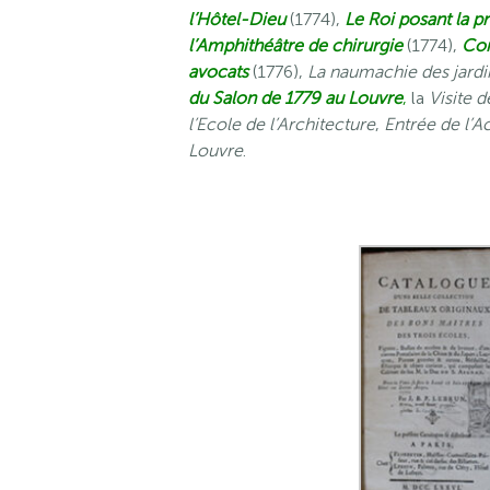
l’Hôtel-Dieu
(1774),
Le Roi posant la p
l’Amphithéâtre de chirurgie
(1774),
Con
avocats
(1776),
La naumachie des jard
du Salon de 1779 au Louvre
,
la
Visite 
l’Ecole de l’Architecture
,
Entrée de l’A
Louvre
.