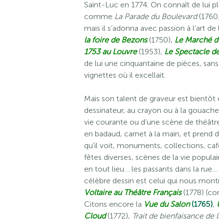
Saint-Luc en 1774. On connaît de lui pl
comme
La Parade du Boulevard
(1760.
mais il s’adonna avec passion à l’art de 
la foire de Bezons
(1750),
Le Marché d
1753 au Louvre
(1953),
Le Spectacle de
de lui une cinquantaine de pièces, sa
vignettes où il excellait.
Mais son talent de graveur est bientôt 
dessinateur, au crayon ou à la gouache, 
vie courante ou d’une scène de théâtre 
en badaud, carnet à la main, et prend d
qu’il voit, monuments, collections, ca
fêtes diverses, scènes de la vie populai
en tout lieu… les passants dans la rue… 
célèbre dessin est celui qui nous mont
Voltaire au Théâtre Français
(1778) (c
Citons encore la
Vue du Salon
(1765)
,
Cloud
(1772),
Trait de bienfaisance de 