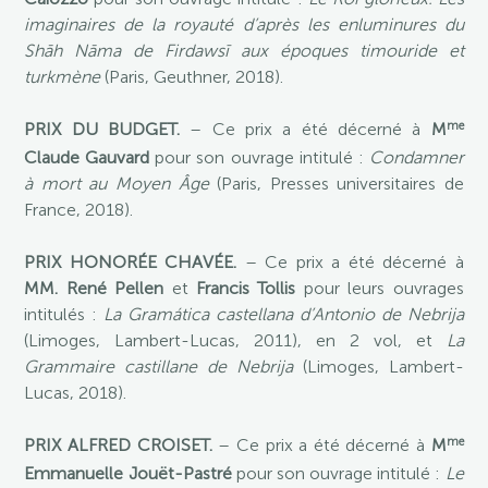
imaginaires de la royauté d’après les enluminures du
Shāh Nāma de Firdawsī aux époques timouride et
turkmène
(Paris, Geuthner, 2018).
me
PRIX DU BUDGET.
– Ce prix a été décerné à
M
Claude Gauvard
pour son ouvrage intitulé :
Condamner
à mort au Moyen Âge
(Paris, Presses universitaires de
France, 2018).
PRIX HONORÉE CHAVÉE.
– Ce prix a été décerné à
MM. René Pellen
et
Francis Tollis
pour leurs ouvrages
intitulés :
La Gramática castellana d’Antonio de Nebrija
(Limoges, Lambert-Lucas, 2011), en 2 vol, et
La
Grammaire castillane de Nebrija
(Limoges, Lambert-
Lucas, 2018).
me
PRIX ALFRED CROISET.
– Ce prix a été décerné à
M
Emmanuelle Jouët-Pastré
pour son ouvrage intitulé :
Le