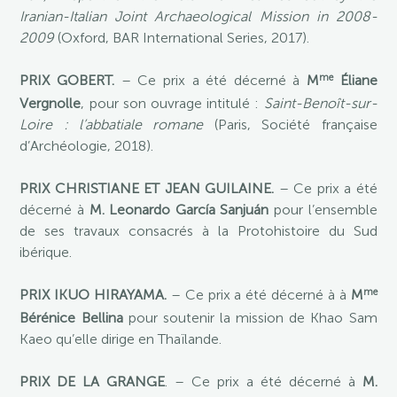
Iranian-Italian Joint Archaeological Mission in 2008-
2009
(Oxford, BAR International Series, 2017).
me
PRIX GOBERT.
– Ce prix a été décerné à
M
Éliane
Vergnolle
, pour son ouvrage intitulé :
Saint-Benoît-sur-
Loire : l’abbatiale romane
(Paris, Société française
d’Archéologie, 2018).
PRIX CHRISTIANE ET JEAN GUILAINE.
– Ce prix a été
décerné à
M. Leonardo García Sanjuán
pour l’ensemble
de ses travaux consacrés à la Protohistoire du Sud
ibérique.
me
PRIX IKUO HIRAYAMA.
– Ce prix a été décerné à à
M
Bérénice Bellina
pour soutenir la mission de Khao Sam
Kaeo qu’elle dirige en Thaïlande.
PRIX DE LA GRANGE
. – Ce prix a été décerné à
M.