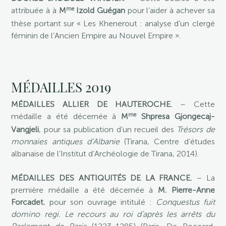
me
attribuée à à
M
Izold Guégan
pour l’aider à achever sa
thèse portant sur « Les Khenerout : analyse d’un clergé
féminin de l’Ancien Empire au Nouvel Empire ».
MÉDAILLES 2019
MÉDAILLES ALLIER DE HAUTEROCHE.
– Cette
me
médaille a été décernée à
M
Shpresa Gjongecaj-
Vangjeli
, pour sa publication d’un recueil des
Trésors de
monnaies antiques d’Albanie
(Tirana, Centre d’études
albanaise de l’Institut d’Archéologie de Tirana, 2014).
MÉDAILLES DES ANTIQUITÉS DE LA FRANCE.
– La
première médaille a été décernée à
M. Pierre-Anne
Forcadet
, pour son ouvrage intitulé :
Conquestus fuit
domino regi. Le recours au roi d’après les arrêts du