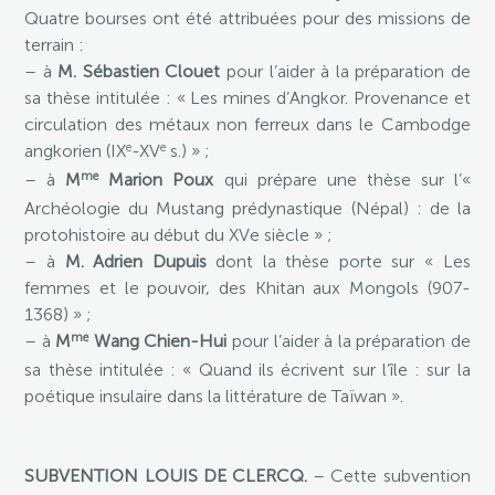
Quatre bourses ont été attribuées pour des missions de
terrain :
– à
M. Sébastien Clouet
pour l’aider à la préparation de
sa thèse intitulée : « Les mines d’Angkor. Provenance et
circulation des métaux non ferreux dans le Cambodge
e
e
angkorien (IX
-XV
s.) » ;
me
– à
M
Marion Poux
qui prépare une thèse sur l’«
Archéologie du Mustang prédynastique (Népal) : de la
protohistoire au début du XVe siècle » ;
– à
M. Adrien Dupuis
dont la thèse porte sur « Les
femmes et le pouvoir, des Khitan aux Mongols (907-
1368) » ;
me
– à
M
Wang Chien-Hui
pour l’aider à la préparation de
sa thèse intitulée : « Quand ils écrivent sur l’île : sur la
poétique insulaire dans la littérature de Taïwan ».
SUBVENTION LOUIS DE CLERCQ.
– Cette subvention