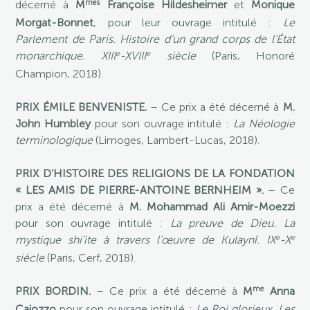
mes
décerné à
M
Françoise Hildesheimer
et
Monique
Morgat-Bonnet
, pour leur ouvrage intitulé :
Le
Parlement de Paris. Histoire d’un grand corps de l’État
e
e
monarchique. XIII
-XVIII
siècle
(Paris, Honoré
Champion, 2018).
PRIX ÉMILE BENVENISTE.
– Ce prix a été décerné à
M.
John Humbley
pour son ouvrage intitulé :
La Néologie
terminologique
(Limoges, Lambert-Lucas, 2018).
PRIX D’HISTOIRE DES RELIGIONS DE LA FONDATION
« LES AMIS DE PIERRE-ANTOINE BERNHEIM ».
– Ce
prix a été décerné à
M. Mohammad Ali Amir-Moezzi
pour son ouvrage intitulé :
La preuve de Dieu. La
e
e
mystique shi’ite à travers l’œuvre de Kulaynî. IX
-X
siècle
(Paris, Cerf, 2018).
me
PRIX BORDIN.
– Ce prix a été décerné à
M
Anna
Caiozzo
pour son ouvrage intitulé :
Le Roi glorieux. Les