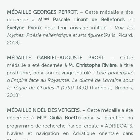
MÉDAILLE GEORGES PERROT.
– Cette médaille a été
mes
décernée à
M
Pascale Linant de Bellefonds
et
Évelyne Prioux
pour leur ouvrage intitulé :
Voir les
Mythes. Poésie hellénistique et arts figurés
(Paris, Picard,
2018).
MÉDAILLE GABRIEL-AUGUSTE PROST.
– Cette
médaille a été décernée à
M. Christophe Rivière
, à titre
posthume, pour son ouvrage intitulé :
Une principauté
d’Empire face au Royaume. Le duché de Lorraine sous
le règne de Charles II (1390-1431)
(Turnhout, Brepols,
2018).
MÉDAILLE NOËL DES VERGERS.
– Cette médaille a été
me
décernée à
M
Giulia Boetto
pour sa direction du
programme de recherche franco-croate « ADRIBOATS.
Navires et navigation en Adriatique orientale dans