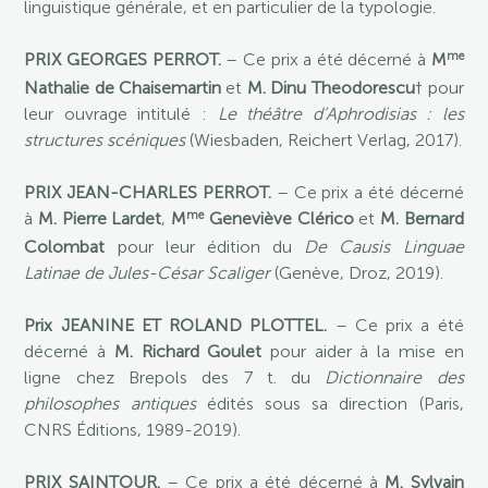
linguistique générale, et en particulier de la typologie.
me
PRIX GEORGES PERROT.
– Ce prix a été décerné à
M
Nathalie de Chaisemartin
et
M. Dinu Theodorescu
† pour
leur ouvrage intitulé :
Le théâtre d’Aphrodisias : les
structures scéniques
(Wiesbaden, Reichert Verlag, 2017).
PRIX JEAN-CHARLES PERROT.
– Ce prix a été décerné
me
à
M. Pierre Lardet
,
M
Geneviève Clérico
et
M. Bernard
Colombat
pour leur édition du
De Causis Linguae
Latinae de Jules-César Scaliger
(Genève, Droz, 2019).
Prix JEANINE ET ROLAND PLOTTEL.
– Ce prix a été
décerné à
M. Richard Goulet
pour aider à la mise en
ligne chez Brepols des 7 t. du
Dictionnaire des
philosophes antiques
édités sous sa direction (Paris,
CNRS Éditions, 1989-2019).
PRIX SAINTOUR.
– Ce prix a été décerné à
M. Sylvain