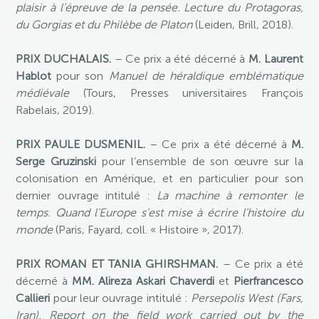
plaisir à l’épreuve de la pensée. Lecture du Protagoras,
du Gorgias et du Philèbe de Platon
(Leiden, Brill, 2018).
PRIX DUCHALAIS.
– Ce prix a été décerné à
M. Laurent
Hablot
pour son
Manuel de héraldique emblématique
médiévale
(Tours, Presses universitaires François
Rabelais, 2019).
PRIX PAULE DUSMENIL.
– Ce prix a été décerné à
M.
Serge Gruzinski
pour l’ensemble de son œuvre sur la
colonisation en Amérique, et en particulier pour son
dernier ouvrage intitulé :
La machine à remonter le
temps. Quand l’Europe s’est mise à écrire l’histoire du
monde
(Paris, Fayard, coll. « Histoire », 2017).
PRIX ROMAN ET TANIA GHIRSHMAN.
– Ce prix a été
décerné à
MM. Alireza Askari Chaverdi
et
Pierfrancesco
Callieri
pour leur ouvrage intitulé :
Persepolis West
(Fars,
Iran). Report on the field work carried out by the