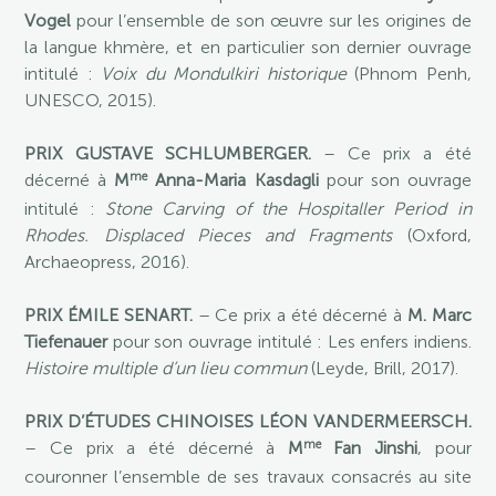
Vogel
pour l’ensemble de son œuvre sur les origines de
la langue khmère, et en particulier son dernier ouvrage
intitulé :
Voix du Mondulkiri historique
(Phnom Penh,
UNESCO, 2015).
PRIX GUSTAVE SCHLUMBERGER.
– Ce prix a été
me
décerné à
M
Anna-Maria Kasdagli
pour son ouvrage
intitulé :
Stone Carving of the Hospitaller Period in
Rhodes. Displaced Pieces and Fragments
(Oxford,
Archaeopress, 2016).
PRIX ÉMILE SENART.
– Ce prix a été décerné à
M. Marc
Tiefenauer
pour son ouvrage intitulé : Les enfers indiens.
Histoire multiple d’un lieu commun
(Leyde, Brill, 2017).
PRIX D’ÉTUDES CHINOISES LÉON VANDERMEERSCH.
me
– Ce prix a été décerné à
M
Fan Jinshi
, pour
couronner l’ensemble de ses travaux consacrés au site