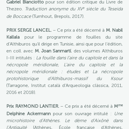
Gabriel Bianciotto
pour son édition critique du Livre de
e
Thezeo.
Traduction anonyme du XV
siècle du Teseida
de Boccace
(Turnhout, Brepols, 2017).
PRIX SERGE LANCEL.
– Ce prix a été décerné à
M. Nabil
Kallala
pour le programme de fouilles du site
d’Althiburos qu’il dirige en Tunisie, ainsi que pour l’édition,
en coll. avec
M. Joan Sanmartí
, des volumes Althiburos
I-III intitulés :
La fouille dans l’aire du capitole et dans la
nécropole méridionale, L’aire du capitole et la
nécropole méridionale : études et La nécropole
protohistorique d’Althiburos-massif du Ksour
(Tarragone, Institut català d’Arqueologia clàssica, 2011,
2016 et 2018).
me
Prix RAYMOND LANTIER.
– Ce prix a été décerné à
M
Delphine Ackermann
pour son ouvrage intitulé :
Une
microhistoire d’Athènes. Le dème d’Aixônè dans
l’Antiquité
(Athènes, École française d’Athènes,