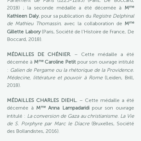
Parlement de Paris
(1223-1285) (Paris, De Boccard,
me
2018) ; la seconde médaille a été décernée à
M
Kathleen Daly
, pour sa publication du
Registre Delphinal
me
de Mathieu Thomassin
, avec la collaboration de
M
Gillette Labory
(Paris, Société de l’Histoire de France, De
Boccard, 2018).
MÉDAILLES DE CHÉNIER.
– Cette médaille a été
me
décernée à
M
Caroline Petit
pour son ouvrage intitulé
:
Galien de Pergame ou la rhétorique de la Providence.
Médecine, littérature et pouvoir à Rome
(Leiden, Brill,
2018).
MÉDAILLES CHARLES DIEHL.
– Cette médaille a été
me
décernée à
M
Anna Lampadaridi
pour son ouvrage
intitulé :
La conversion de Gaza au christianisme. La Vie
de S. Porphyre par Marc le Diacre
(Bruxelles, Société
des Bollandistes, 2016).