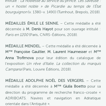
intitulé :
La noblesse au service du prince. Les Saveuse :
un « hostel noble » de Picardie au temps de l’État
bourguignon
(v. 1380-v. 1490) (Turnhout, Brepols, 2018).
MÉDAILLES ÉMILE LE SENNE.
– Cette médaille a été
décernée à
M. Denis Hayot
pour son ouvrage intitulé :
Paris en 1200
(Paris, CNRS-Éditions, 2018).
MÉDAILLE MENDEL.
– Cette médaille a été décernée à
me
me
M
Françoise Gaultier
,
M. Laurent Haumesser
et
M
Anna Trofimova
pour leur édition du catalogue de
l’exposition
Un rêve d’Italie. La collection du marquis
Campana
(Paris, Louvre Éditions, 2018).
MÉDAILLE ADOLPHE NOËL DES VERGERS.
– Cette
me
médaille a été décernée à
M
Giulia Boetto
pour sa
direction du programme de recherche franco-croate «
ADRIBOATS. Navires et navigation en Adriatique
orientale dans l’Antiquité ».