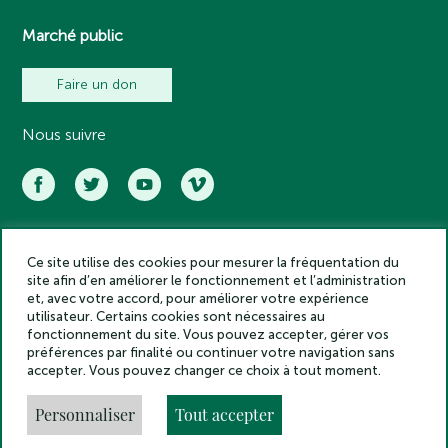
Marché public
Faire un don
Nous suivre
Ce site utilise des cookies pour mesurer la fréquentation du
Académie des inscriptions et belles lettres – Tous droits réservés
site afin d’en améliorer le fonctionnement et l’administration
2025
et, avec votre accord, pour améliorer votre expérience
Politique de confidentialité
utilisateur. Certains cookies sont nécessaires au
Mentions légales
fonctionnement du site. Vous pouvez accepter, gérer vos
préférences par finalité ou continuer votre navigation sans
Crédits
accepter. Vous pouvez changer ce choix à tout moment.
Gestion des cookies
Made by
Personnaliser
Tout accepter