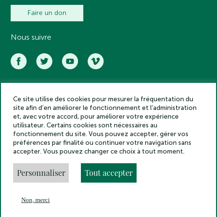
Faire un don
Nous suivre
Ce site utilise des cookies pour mesurer la fréquentation du
Académie des inscriptions et belles lettres – Tous droits réservés
site afin d’en améliorer le fonctionnement et l’administration
2025
et, avec votre accord, pour améliorer votre expérience
Politique de confidentialité
utilisateur. Certains cookies sont nécessaires au
Mentions légales
fonctionnement du site. Vous pouvez accepter, gérer vos
préférences par finalité ou continuer votre navigation sans
Crédits
accepter. Vous pouvez changer ce choix à tout moment.
Gestion des cookies
Made by
Personnaliser
Tout accepter
Non, merci
En