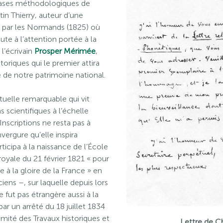
 bases méthodologiques de
tin Thierry, auteur d’une
e par les Normands (1825) où
ute à l’attention portée à la
 l’écrivain
Prosper Mérimée
,
riques qui le premier attira
e de notre patrimoine national.
uelle remarquable qui vit
 scientifiques à l’échelle
Inscriptions ne resta pas à
ergure qu’elle inspira
icipa à la naissance de l’École
oyale du 21 février 1821 « pour
 à la gloire de la France » en
iens –, sur laquelle depuis lors
e fut pas étrangère aussi à la
ar un arrêté du 18 juillet 1834
Comité des Travaux historiques et
Lettre de C