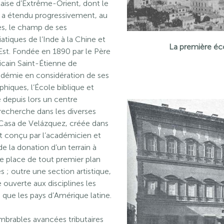
çaise d’Extrême-Orient, dont le
6, a étendu progressivement, au
es, le champ de ses
atiques de l’Inde à la Chine et
La première éc
Est. Fondée en 1890 par le Père
icain Saint-Étienne de
adémie en considération de ses
hiques, l’École biblique et
 depuis lors un centre
echerche dans les diverses
la Casa de Velázquez, créée dans
et conçu par l’académicien et
de la donation d’un terrain à
une place de tout premier plan
 ; outre une section artistique,
 ouverte aux disciplines les
i que les pays d’Amérique latine.
mbrables avancées tributaires