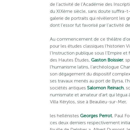
de l’activité de l’Académie des Inscrip
du XIXème siècle, sans doute suffira-t-i
galerie de portraits qui révèleront le
dont l’essor fut favorisé par l’activité 
Au commencement de ce théâtre d’ombr
pour les études classiques l’historien V
l’Instruction publique sous l’Empire et
des Hautes Études,
Gaston Boissier
, s
l’humanisme latins, l’archéologue Cha
son dégagement du dispositif complexe
ses travaux menés au port de Byrsa, l’hi
sociétés antiques
Salomon Reinach
, s
numismate et amateur d’art qui légua à 
Villa Kérylos, sise à Beaulieu-sur-Mer,
les hellénistes
Georges Perrot
, Paul F
ces deux derniers respectivement initia
fouille de Delphes », Albert Dumont, le