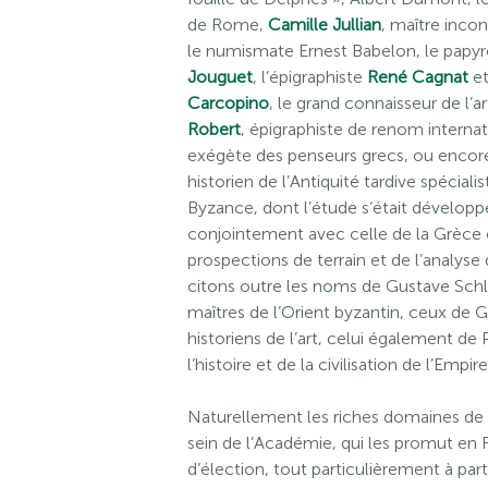
de Rome,
Camille Jullian
, maître incon
le numismate Ernest Babelon, le papy
Jouguet
, l’épigraphiste
René Cagnat
et
Carcopino
, le grand connaisseur de l’a
Robert
, épigraphiste de renom internati
exégète des penseurs grecs, ou enco
historien de l’Antiquité tardive spécial
Byzance, dont l’étude s’était dévelop
conjointement avec celle de la Grèce 
prospections de terrain et de l’analyse
citons outre les noms de Gustave Schl
maîtres de l’Orient byzantin, ceux de Ga
historiens de l’art, celui également de 
l’histoire et de la civilisation de l’Empir
Naturellement les riches domaines de 
sein de l’Académie, qui les promut en F
d’élection, tout particulièrement à pa