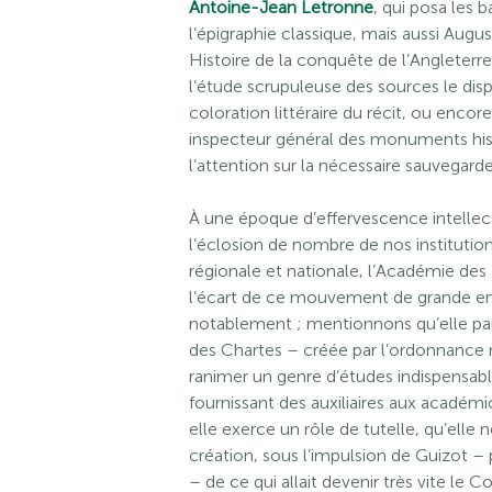
Antoine-Jean Letronne
, qui posa les
l’épigraphie classique, mais aussi Augus
Histoire de la conquête de l’Angleterr
l’étude scrupuleuse des sources le disp
coloration littéraire du récit, ou encore
inspecteur général des monuments histo
l’attention sur la nécessaire sauvegard
À une époque d’effervescence intellect
l’éclosion de nombre de nos institutions
régionale et nationale, l’Académie des 
l’écart de ce mouvement de grande env
notablement ; mentionnons qu’elle part
des Chartes – créée par l’ordonnance r
ranimer un genre d’études indispensable
fournissant des auxiliaires aux académic
elle exerce un rôle de tutelle, qu’elle n
création, sous l’impulsion de Guizot – p
– de ce qui allait devenir très vite le 