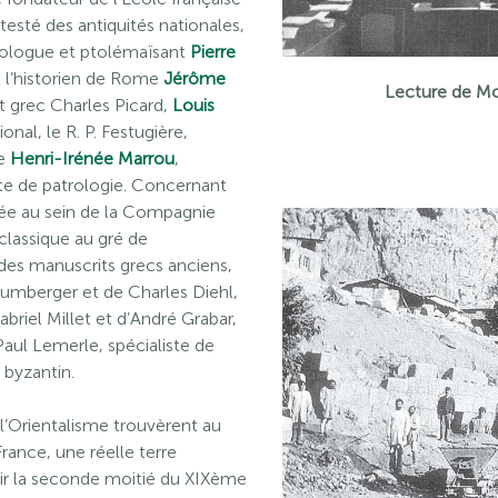
testé des antiquités nationales,
rologue et ptolémaïsant
Pierre
 l’historien de Rome
Jérôme
Lecture de M
rt grec Charles Picard,
Louis
onal, le R. P. Festugière,
re
Henri-Irénée Marrou
,
iste de patrologie. Concernant
pée au sein de la Compagnie
classique au gré de
 des manuscrits grecs anciens,
umberger et de Charles Diehl,
briel Millet et d’André Grabar,
Paul Lemerle, spécialiste de
e byzantin.
l’Orientalisme trouvèrent au
rance, une réelle terre
rtir la seconde moitié du XIXème