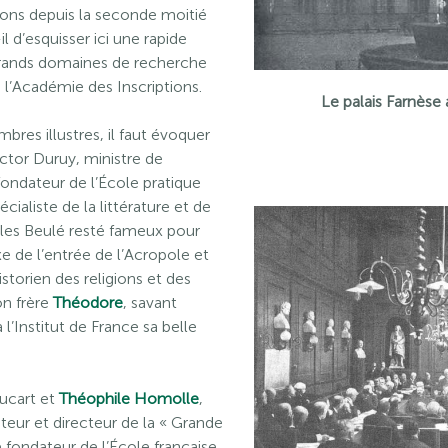
tions depuis la seconde moitié
l d’esquisser ici une rapide
s grands domaines de recherche
de l’Académie des Inscriptions.
Le palais Farnèse 
es illustres, il faut évoquer
ictor Duruy, ministre de
 fondateur de l’École pratique
pécialiste de la littérature et de
rles Beulé resté fameux pour
 de l’entrée de l’Acropole et
storien des religions et des
on frère
Théodore
, savant
l’Institut de France sa belle
oucart et
Théophile Homolle
,
teur et directeur de la « Grande
 fondateur de l’École française