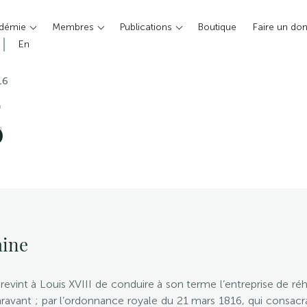
adémie
Membres
Publications
Boutique
Faire un do
En
16
E
6
aine
il revint à Louis XVIII de conduire à son terme l’entreprise de
ravant ; par l’ordonnance royale du 21 mars 1816, qui consacr