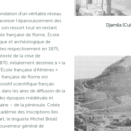
ondation d’un véritable réseau
avoriser l’épanouissement des
Djamila (Cu
son ressort tout en restant
École française de Rome, École
ique et archéologique de
ées respectivement en 1875,
texte de la crise de
870, initialement destinée à « la
’École française d’Athènes »
le française de Rome est
ositif scientifique français
 dans les aires de diffusion de la
e des époques médiévale et
e – de la péninsule. Créée
adémie des Inscriptions (les
t, le linguiste Michel Bréal)
 gouverneur général de