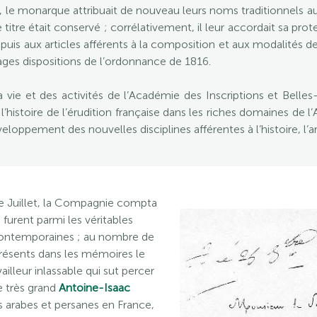
ns, le monarque attribuait de nouveau leurs noms traditionnels
 titre était conservé ; corrélativement, il leur accordait sa prot
uis aux articles afférents à la composition et aux modalités d
 sages dispositions de l’ordonnance de 1816.
la vie et des activités de l’Académie des Inscriptions et Bel
’histoire de l’érudition française dans les riches domaines de l’
loppement des nouvelles disciplines afférentes à l’histoire, l’ar
de Juillet, la Compagnie compta
 furent parmi les véritables
 contemporaines ; au nombre de
résents dans les mémoires le
availleur inlassable qui sut percer
le très grand
Antoine-Isaac
s arabes et persanes en France,