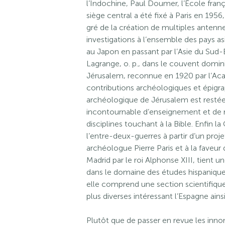
l’Indochine, Paul Doumer, l’École fran
siège central a été fixé à Paris en 195
gré de la création de multiples antenn
investigations à l’ensemble des pays asi
au Japon en passant par l’Asie du Sud-
Lagrange, o. p., dans le couvent domin
Jérusalem, reconnue en 1920 par l’Ac
contributions archéologiques et épigrap
archéologique de Jérusalem est restée
incontournable d’enseignement et de r
disciplines touchant à la Bible. Enfin 
l’entre-deux-guerres à partir d’un proj
archéologue Pierre Paris et à la faveur 
Madrid par le roi Alphonse XIII, tient 
dans le domaine des études hispaniques
elle comprend une section scientifique
plus diverses intéressant l’Espagne ains
Plutôt que de passer en revue les inno