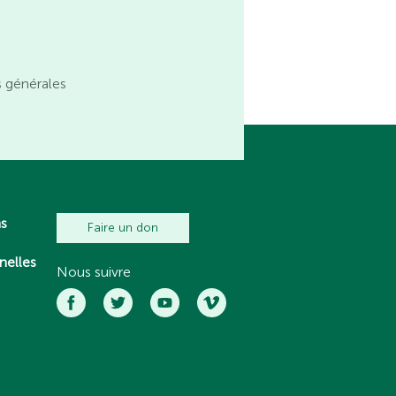
s générales
ns
Faire un don
nelles
Nous suivre