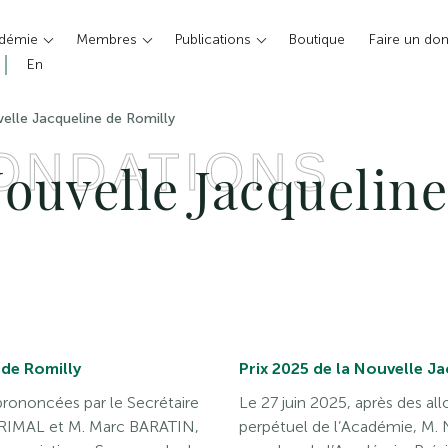
adémie
Membres
Publications
Boutique
Faire un do
En
velle Jacqueline de Romilly
FONDATIONS
Nouvelle Jacquelin
 de Romilly
Prix 2025 de la Nouvelle Ja
 prononcées par le Secrétaire
Le 27 juin 2025, après des al
GRIMAL et M. Marc BARATIN,
perpétuel de l’Académie, M. 