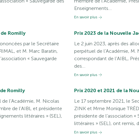
association « Sauvegarde des
membre de l’Académie, Présid
Enseignements…
En savoir plus
 de Romilly
Prix 2023 de la Nouvelle Ja
rononcées par le Secrétaire
Le 2 juin 2023, après des all
RIMAL, et M. Marc Baratin,
perpétuel de l’Académie, M. 
l’association « Sauvegarde
correspondant de l’AIBL, Prés
des…
En savoir plus
 de Romilly
Prix 2020 et 2021 de la Nou
l de l’Académie, M. Nicolas
Le 17 septembre 2021, le Secr
e de l’AIBL et présidente
ZINK et Mme Monique TRÉDÉ
gnements littéraires » (SEL),
présidente de l’association 
littéraires » (SEL), ont remis, 
En savoir plus