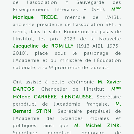
de l’association « Sauvegarde des
me
Enseignements littéraires » (SEL),
M
Monique TRÉDÉ
, membre de l’AIBL,
ancienne présidente de l’association SEL, a
remis, dans le salon Bonnefous du palais de
l’Institut, les prix 2023 de la Nouvelle
Jacqueline de ROMILLY
(1913-AIBL 1975-
2010), placé sous le patronage de
l’Académie et du ministère de l’Éducation
nationale, à sa 9ᵉ promotion de lauréats.
Ont assisté à cette cérémonie
M. Xavier
me
DARCOS
, Chancelier de l’Institut,
M
Hélène CARRÈRE d’ENCAUSSE
, Secrétaire
perpétuel de l’Académie française,
M.
Bernard STIRN
, Secrétaire perpétuel de
l’Académie des Sciences morales et
politiques, ainsi que
M. Michel ZINK
,
Secrétaire perpétuel honoraire de