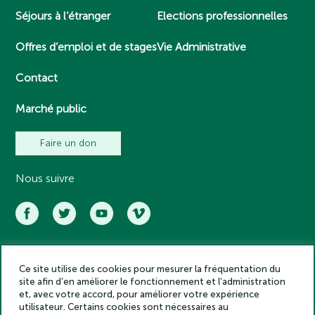
Séjours à l’étranger
Elections professionnelles
Offres d’emploi et de stages
Vie Administrative
Contact
Marché public
Faire un don
Nous suivre
Ce site utilise des cookies pour mesurer la fréquentation du
Académie des inscriptions et belles lettres – Tous droits réservés
site afin d’en améliorer le fonctionnement et l’administration
2025
et, avec votre accord, pour améliorer votre expérience
Politique de confidentialité
utilisateur. Certains cookies sont nécessaires au