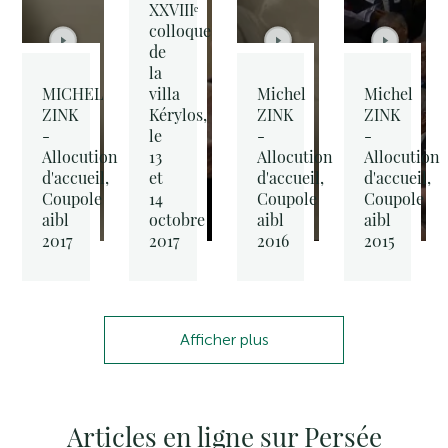
XXVIIIᵉ
colloque
de
la
MICHEL
villa
Michel
Michel
ZINK
Kérylos,
ZINK
ZINK
-
le
-
-
Allocution
13
Allocution
Allocution
d'accueil,
et
d'accueil,
d'accueil,
Coupole
14
Coupole
Coupole
aibl
octobre
aibl
aibl
2017
2017
2016
2015
Afficher plus
Articles en ligne sur Persée