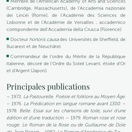
Membre de l’American Academy of Arts and Sciences
(Cambridge, Massachusetts), de l’Accademia nazionale
dei Lincei (Rome), de l’Académie des Sciences de
Lisbonne et de l’Académie de Versailles ; accademico
corrispondente dell’Accademia della Crusca (Florence).
Docteur
honoris causa
des Universités de Sheffield, de
Bucarest et de Neuchâtel.
Commandeur de l’ordre du Mérite de la République
italienne, décoré de l’Ordre du Soleil Levant, étoile d’Or
et d’Argent (Japon).
Principales publications
– 1972.
La Pastourelle. Poésie et folklore au Moyen Âge
.
– 1976.
La Prédication en langue romane avant 1300
. –
1978.
Belle. Essai sur les chansons de toile, suivi d’une
édition et d’une traduction
. – 1979.
Roman rose et rose
rouge. Le Roman de la Rose ou de Guillaume de Dole
de Jean Renart
. – 1982.
Le Roman d’Apollonius de Tyr
. –