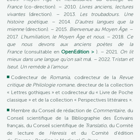
France
(co-direction). – 2010.
Livres anciens, lectures
vivantes
(direction). – 2013.
Les troubadours. Une
histoire poétique
. – 2014.
D’autres langues que la
mienne
(direction). – 2015.
Bienvenue au Moyen Âge
. –
2017.
L’humiliation, le Moyen Âge et nous
. – 2018.
Ce
que nous devons aux anciens poètes de la
France
(consultable en
OpenEdition >
). – 2021.
On lit
mieux dans une langue qu’on sait ma
l. – 2022. T
ristan et
Iseut. Un remède à l’amour
.
Codirecteur de
Romania
, codirecteur de la
Revue
critique de Philologie romane
, directeur de la collection
« Lettres gothiques » et codirecteur du « Livre de Poche
classique » et de la collection « Perspectives littéraires ».
Membre du Conseil de rédaction de
Commentaire
, du
Conseil scientifique de la Bibliographie des Écrivains
français, du Conseil scientifique de
Translatio
, du Comité
de lecture de
Heresis
et du Comité d’édition