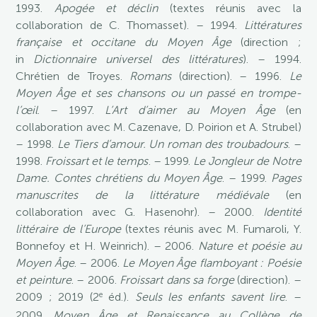
1993.
Apogée et déclin
(textes réunis avec la
collaboration de C. Thomasset). – 1994.
Littératures
française et occitane du Moyen Âge
(direction ;
in
Dictionnaire universel des littératures
). – 1994.
Chrétien de Troyes.
Romans
(direction). – 1996.
Le
Moyen Âge et ses chansons ou un passé en trompe-
l’œil
. – 1997.
L’Art d’aimer au Moyen Âge
(en
collaboration avec M. Cazenave, D. Poirion et A. Strubel)
– 1998.
Le Tiers d’amour. Un roman des troubadours
. –
1998.
Froissart et le temps
. – 1999.
Le Jongleur de Notre
Dame. Contes chrétiens du Moyen Âge
. – 1999.
Pages
manuscrites de la littérature médiévale
(en
collaboration avec G. Hasenohr). – 2000.
Identité
littéraire de l’Europe
(textes réunis avec M. Fumaroli, Y.
Bonnefoy et H. Weinrich). – 2006.
Nature et poésie au
Moyen Âge
. – 2006.
Le Moyen Âge flamboyant : Poésie
et peinture
. – 2006.
Froissart dans sa forge
(direction). –
e
2009 ; 2019 (2
éd.).
Seuls les enfants savent lire
. –
2009.
Moyen Âge et Renaissance au Collège de