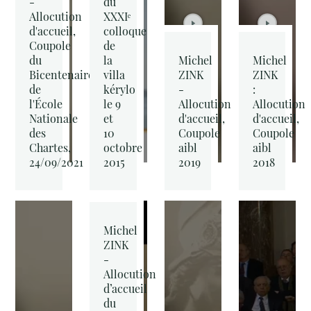
-
du
Allocution
XXXIᵉ
d'accueil,
colloque
Coupole
de
du
la
Michel
Michel
Bicentenaire
villa
ZINK
ZINK
de
kérylo
-
:
l'École
le 9
Allocution
Allocution
Nationale
et
d'accueil,
d'accueil,
des
10
Coupole
Coupole
Chartes,
octobre
aibl
aibl
24/09/2021
2015
2019
2018
Michel
ZINK
-
Allocution
d’accueil
du