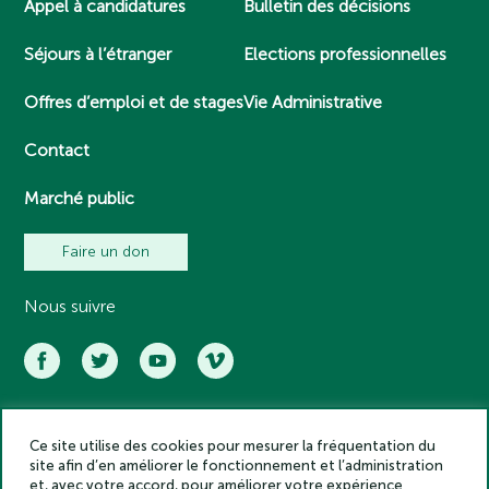
Appel à candidatures
Bulletin des décisions
Séjours à l’étranger
Elections professionnelles
Offres d’emploi et de stages
Vie Administrative
Contact
Marché public
Faire un don
Nous suivre
Ce site utilise des cookies pour mesurer la fréquentation du
Académie des inscriptions et belles lettres – Tous droits réservés
site afin d’en améliorer le fonctionnement et l’administration
2025
et, avec votre accord, pour améliorer votre expérience