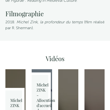
de
Figurae : Reading in Medieval Culture
.
Filmographie
2018.
Michel Zink, la profondeur du temps
(film réalisé
par R. Sherman).
Vidéos
Michel
ZINK
-
Michel
Allocution
ZINK
d'accueil