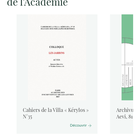
de l'Académie
Cahiers de la Villa « Kérylos »
Archivum L
N°35
Aevi, 81, 
Découvrir