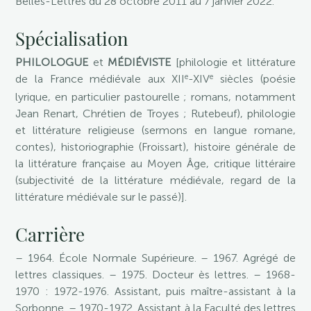
Belles-Lettres du 28 octobre 2011 au 7 janvier 2022.
Spécialisation
PHILOLOGUE
et
MÉDIÉVISTE
[philologie et littérature
e
e
de la France médiévale aux XII
-XIV
siècles (poésie
lyrique, en particulier pastourelle ; romans, notamment
Jean Renart, Chrétien de Troyes ; Rutebeuf), philologie
et littérature religieuse (sermons en langue romane,
contes), historiographie (Froissart), histoire générale de
la littérature française au Moyen Âge, critique littéraire
(subjectivité de la littérature médiévale, regard de la
littérature médiévale sur le passé)].
Carrière
– 1964. École Normale Supérieure. – 1967. Agrégé de
lettres classiques. – 1975. Docteur ès lettres. – 1968-
1970 : 1972-1976. Assistant, puis maître-assistant à la
Sorbonne. – 1970-1972. Assistant à la Faculté des lettres