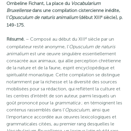
Ombeline Fichant, La place du
Vocabularium
Bruxellense
dans une compilation cistercienne inédite,
e
l’
Opusculum de naturis animalium
(début XIII
siècle), p.
149-175.
e
Résumé.
– Composé au début du XIII
siècle par un
compilateur resté anonyme, l’
Opusculum de naturis
animalium
est une œuvre singulière essentiellement
consacrée aux animaux, qui allie perception chrétienne
de la nature et de la faune, esprit encyclopédique et
spiritualité monastique. Cette compilation se distingue
notamment par la richesse et la diversité des sources
mobilisées pour sa rédaction, qui reflètent la culture et
les centres d’intérêt de son auteur, parmi lesquels un
goût prononcé pour la
grammatica
; en témoignent les
contenus rassemblés dans l’
Opusculum
, ainsi que
l’importance accordée aux œuvres lexicologiques et
grammaticales citées, au premier rang desquelles le
Vocabularium Bruxellense
, un lexique latin plutôt rare