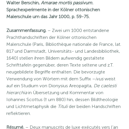
Walter Berschin,
Amarae mortis passivum.
Sprachexperimente in der Kölner ottonischen
Malerschule um das Jahr 1000, p. 59-75.
Zusammenfassung.
– Zwei um 1000 entstandene
Prachthandschriften der Kölner ottonischen
Malerschule (Paris, Bibliothèque nationale de France, lat.
817 und Darmstadt, Universitäts- und Landesbibliothek,
1640) stellen ihren Bildern aufwendig gestaltete
Schrifttafeln gegenüber, deren Texte seltene und z.T.
neugebildete Begriffe enthalten. Die bevorzugte
Verwendung von Wörtern mit dem Suffix –
ivus
weist
auf ein Studium von Dionysius Areopagita,
De caelesti
hierarchia
in Übersetzung und Kommentar von
Iohannes Scottus († um 880) hin, dessen Bildtheologie
und Lichtmetaphysik die
Tituli
der beiden Handschriften
reflektieren.
Résumé.
– Deux manuscrits de luxe exécutés vers l’an