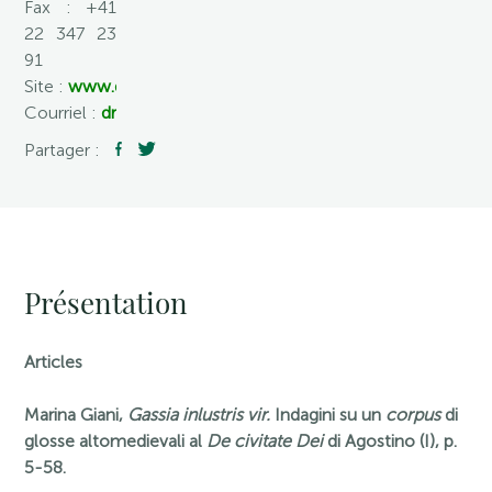
Fax : +41
22 347 23
91
Site :
www.droz.org
Courriel :
droz@droz.org
Partager :
Présentation
Articles
Marina Giani,
Gassia inlustris vir.
Indagini su un
corpus
di
glosse altomedievali al
De civitate Dei
di Agostino (I), p.
5-58.