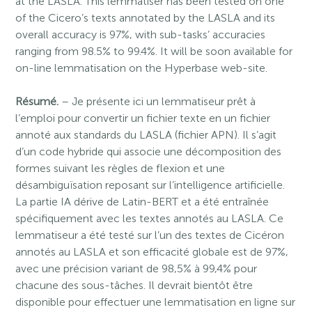
at the LASLA. This lemmatiser has been tested on one
of the Cicero’s texts annotated by the LASLA and its
overall accuracy is 97%, with sub-tasks’ accuracies
ranging from 98.5% to 99.4%. It will be soon available for
on-line lemmatisation on the Hyperbase web-site.
Résumé.
– Je présente ici un lemmatiseur prêt à
l’emploi pour convertir un fichier texte en un fichier
annoté aux standards du LASLA (fichier APN). Il s’agit
d’un code hybride qui associe une décomposition des
formes suivant les règles de flexion et une
désambiguïsation reposant sur l’intelligence artificielle.
La partie IA dérive de Latin-BERT et a été entraînée
spécifiquement avec les textes annotés au LASLA. Ce
lemmatiseur a été testé sur l’un des textes de Cicéron
annotés au LASLA et son efficacité globale est de 97%,
avec une précision variant de 98,5% à 99,4% pour
chacune des sous-tâches. Il devrait bientôt être
disponible pour effectuer une lemmatisation en ligne sur