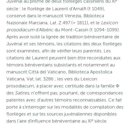
e
Juvénal au prisme de deux florilèges cassiniens du XI
siècle : le florilège de Laurent d’Amalfi († 1049),
conservé dans le manuscrit Venezia, Biblioteca
Nazionale Marciana, Lat. Z 497 (= 1811), et le
Lexicon
prosodiacum
d’Albéric du Mont-Cassin († 1094-1099).
Après avoir isolé la lignée de tradition bénéventaine de
Juvénal et ses témoins, les citations des deux florilèges
sont examinées, afin de vérifier leurs parentés. Les
citations de Laurent peuvent bien être reconduites aux
témoins bénéventains subsistants et notamment au
manuscrit Città del Vaticano, Biblioteca Apostolica
Vaticana, Vat. lat. 3286 ; les vers du Lexicon
prosodiacum, à placer avec certitude dans la famille Φ
des
Satires
, n’offrent pas, pourtant, de correspondances
patentes avec d’autres témoins reconnaissables. Ce fait
porte à s’interroger sur les modalités de compilation des
florilèges et sur les sources juvénaliennes disponibles
e
dans l’aire d’influence bénéventaine au XI
siècle.