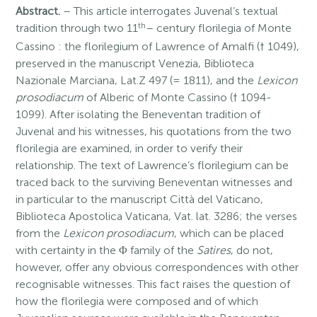
Abstract.
– This article interrogates Juvenal’s textual
th
tradition through two 11
– century florilegia of Monte
Cassino : the florilegium of Lawrence of Amalfi († 1049),
preserved in the manuscript Venezia, Biblioteca
Nazionale Marciana, Lat.Z 497 (= 1811), and the
Lexicon
prosodiacum
of Alberic of Monte Cassino († 1094-
1099). After isolating the Beneventan tradition of
Juvenal and his witnesses, his quotations from the two
florilegia are examined, in order to verify their
relationship. The text of Lawrence’s florilegium can be
traced back to the surviving Beneventan witnesses and
in particular to the manuscript Città del Vaticano,
Biblioteca Apostolica Vaticana, Vat. lat. 3286; the verses
from the
Lexicon prosodiacum
, which can be placed
with certainty in the Φ family of the
Satires
, do not,
however, offer any obvious correspondences with other
recognisable witnesses. This fact raises the question of
how the florilegia were composed and of which