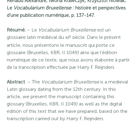
Renaud Alexandre, Iwona Krawczyk, Krzysztof Nowak,
Le
Vocabularium Bruxellense
: histoire et perspectives
d’une publication numérique, p. 137-147.
Résumé.
– Le
Vocabularium Bruxellense
est un
e
glossaire latin médiéval du xii
siècle. Dans le présent
article, nous présentons le manuscrit qui porte ce
glossaire (Bruxelles, KBR, II 1049) ainsi que l’édition
numérique de ce texte, que nous avons élaborée à partir
de la transcription effectuée par Harry F. Reijnders.
Abstract
. – The
Vocabularium Bruxellense
is a medieval
Latin glossary dating from the 12th century. In this
article, we present the manuscript containing this
glossary (Bruxelles, KBR, II 1049) as well as the digital
edition of this text that we have prepared, based on the
transcription carried out by Harry F. Reijnders.