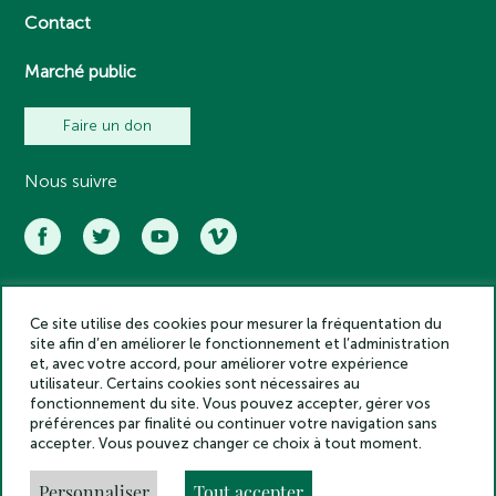
Contact
Marché public
Faire un don
Nous suivre
Ce site utilise des cookies pour mesurer la fréquentation du
Académie des inscriptions et belles lettres – Tous droits réservés
site afin d’en améliorer le fonctionnement et l’administration
2025
et, avec votre accord, pour améliorer votre expérience
Politique de confidentialité
utilisateur. Certains cookies sont nécessaires au
Mentions légales
fonctionnement du site. Vous pouvez accepter, gérer vos
préférences par finalité ou continuer votre navigation sans
Crédits
accepter. Vous pouvez changer ce choix à tout moment.
Gestion des cookies
Made by
Personnaliser
Tout accepter