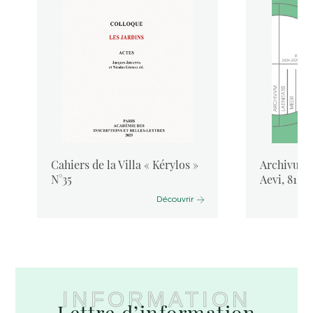
Cahiers de la Villa « Kérylos »
Archivum L
N°35
Aevi, 81, 
Découvrir
INFORMATION
Lettre d’information