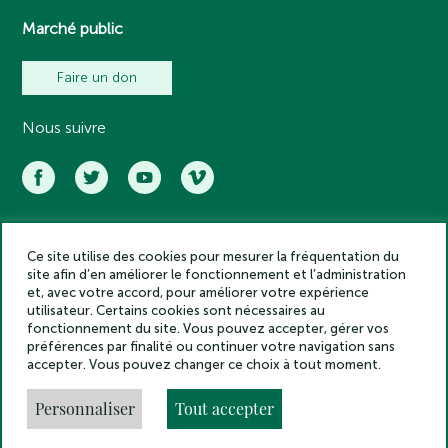
Marché public
Faire un don
Nous suivre
Ce site utilise des cookies pour mesurer la fréquentation du
Académie des inscriptions et belles lettres – Tous droits réservés
site afin d’en améliorer le fonctionnement et l’administration
2025
et, avec votre accord, pour améliorer votre expérience
Politique de confidentialité
utilisateur. Certains cookies sont nécessaires au
Mentions légales
fonctionnement du site. Vous pouvez accepter, gérer vos
préférences par finalité ou continuer votre navigation sans
Crédits
accepter. Vous pouvez changer ce choix à tout moment.
Gestion des cookies
Made by
Personnaliser
Tout accepter