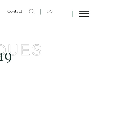
n
Contact
Fermer
QUES
19