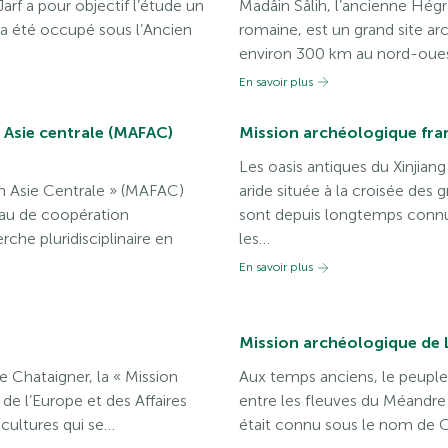
rf a pour objectif l’étude un
Madâin Sâlih, l’ancienne Hé
 a été occupé sous l’Ancien
romaine, est un grand site ar
environ 300 km au nord-ouest 
En savoir plus
 Asie centrale (MAFAC)
Mission archéologique fran
Les oasis antiques du Xinjian
en Asie Centrale » (MAFAC)
aride située à la croisée des 
eau de coopération
sont depuis longtemps connu
che pluridisciplinaire en
les…
En savoir plus
Mission archéologique de 
e Chataigner, la « Mission
Aux temps anciens, le peuple 
e l’Europe et des Affaires
entre les fleuves du Méandre (
 cultures qui se…
était connu sous le nom de 