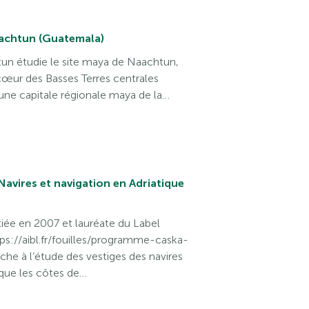
aachtun (Guatemala)
un étudie le site maya de Naachtun,
cœur des Basses Terres centrales
’une capitale régionale maya de la…
vires et navigation en Adriatique
tiée en 2007 et lauréate du Label
ps://aibl.fr/fouilles/programme-caska-
ache à l’étude des vestiges des navires
ique les côtes de…