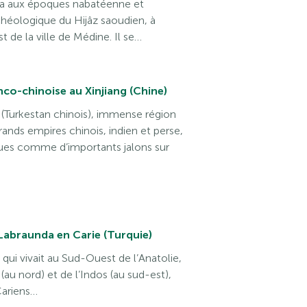
gra aux époques nabatéenne et
chéologique du Hijâz saoudien, à
de la ville de Médine. Il se…
co-chinoise au Xinjiang (Chine)
g (Turkestan chinois), immense région
grands empires chinois, indien et perse,
es comme d’importants jalons sur
Labraunda en Carie (Turquie)
qui vivait au Sud-Ouest de l’Anatolie,
au nord) et de l’Indos (au sud-est),
Cariens…