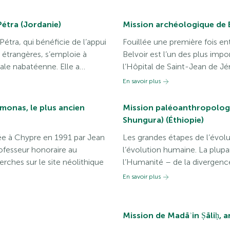
Pétra (Jordanie)
Mission archéologique de B
étra, qui bénéficie de l’appui
Fouillée une première fois e
s étrangères, s’emploie à
Belvoir est l’un des plus impo
itale nabatéenne. Elle a…
l’Hôpital de Saint-Jean de J
En savoir plus
monas, le plus ancien
Mission paléoanthropolog
Shungura) (Éthiopie)
éée à Chypre en 1991 par Jean
Les grandes étapes de l’évol
fesseur honoraire au
l’évolution humaine. La plupa
erches sur le site néolithique
l’Humanité – de la divergenc
En savoir plus
Mission de Madāʾin Ṣāliḥ, 