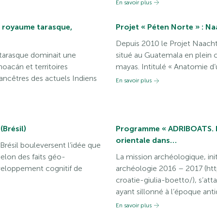
En savoir plus
u royaume tarasque,
Projet « Péten Norte » : N
Depuis 2010 le Projet Naacht
on tarasque dominait une
situé au Guatemala en plein 
oacán et territoires
mayas. Intitulé « Anatomie d
 ancêtres des actuels Indiens
En savoir plus
(Brésil)
Programme « ADRIBOATS. Na
orientale dans…
résil bouleversent l’idée que
elon des faits géo-
La mission archéologique, ini
éveloppement cognitif de
archéologie 2016 – 2017 (htt
croatie-giulia-boetto/), s’att
ayant sillonné à l’époque ant
En savoir plus