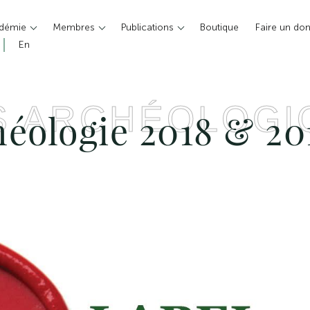
adémie
Membres
Publications
Boutique
Faire un do
En
S ARCHÉOLOGI
héologie 2018 & 20