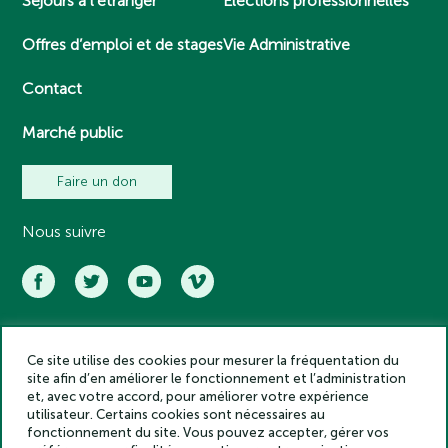
Séjours à l’étranger
Elections professionnelles
Offres d’emploi et de stages
Vie Administrative
Contact
Marché public
Faire un don
Nous suivre
Ce site utilise des cookies pour mesurer la fréquentation du
Académie des inscriptions et belles lettres – Tous droits réservés
site afin d’en améliorer le fonctionnement et l’administration
2025
et, avec votre accord, pour améliorer votre expérience
Politique de confidentialité
utilisateur. Certains cookies sont nécessaires au
Mentions légales
fonctionnement du site. Vous pouvez accepter, gérer vos