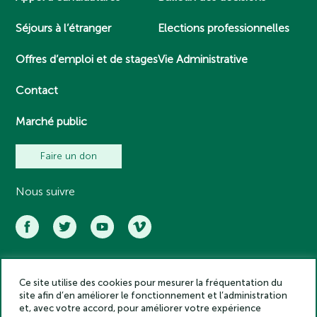
Séjours à l’étranger
Elections professionnelles
Offres d’emploi et de stages
Vie Administrative
Contact
Marché public
Faire un don
Nous suivre
Ce site utilise des cookies pour mesurer la fréquentation du
Académie des inscriptions et belles lettres – Tous droits réservés
site afin d’en améliorer le fonctionnement et l’administration
2025
et, avec votre accord, pour améliorer votre expérience
Politique de confidentialité