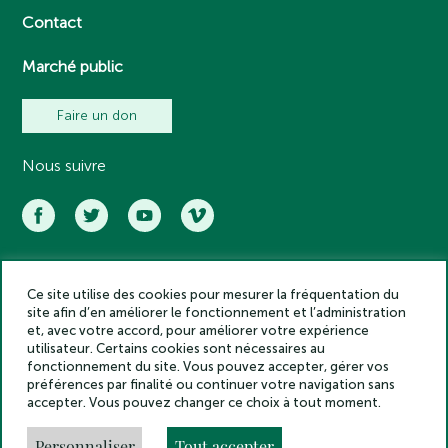
Contact
Marché public
Faire un don
Nous suivre
Ce site utilise des cookies pour mesurer la fréquentation du
Académie des inscriptions et belles lettres – Tous droits réservés
site afin d’en améliorer le fonctionnement et l’administration
2025
et, avec votre accord, pour améliorer votre expérience
Politique de confidentialité
utilisateur. Certains cookies sont nécessaires au
Mentions légales
fonctionnement du site. Vous pouvez accepter, gérer vos
préférences par finalité ou continuer votre navigation sans
Crédits
accepter. Vous pouvez changer ce choix à tout moment.
Gestion des cookies
Made by
Personnaliser
Tout accepter