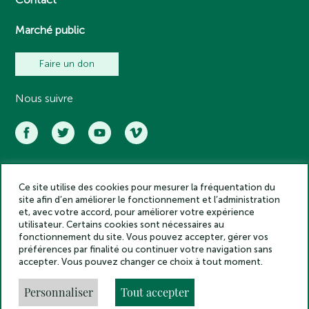
Marché public
Faire un don
Nous suivre
Ce site utilise des cookies pour mesurer la fréquentation du
Académie des inscriptions et belles lettres – Tous droits réservés
site afin d’en améliorer le fonctionnement et l’administration
2025
et, avec votre accord, pour améliorer votre expérience
Politique de confidentialité
utilisateur. Certains cookies sont nécessaires au
Mentions légales
fonctionnement du site. Vous pouvez accepter, gérer vos
préférences par finalité ou continuer votre navigation sans
Crédits
accepter. Vous pouvez changer ce choix à tout moment.
Gestion des cookies
Made by
Personnaliser
Tout accepter