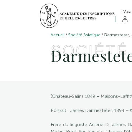
L’Ac
/
/
Accueil
Société Asiatique
Darmesteter,
SOCIÉTÉ
Darmestete
(Château-Salins 1849 – Maisons-Laffit
Portrait : James Darmesteter, 1894 – 
Frère du linguiste Arsène D., James D
Michel Bréal. Ses travaux, à travers l’