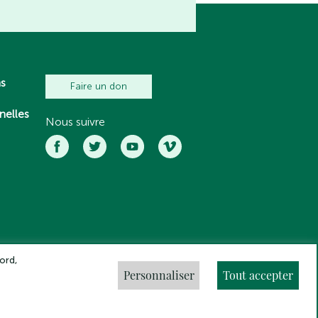
ns
Faire un don
nelles
Nous suivre
ord,
Personnaliser
Tout accepter
ns légales
Crédits
Gestion des cookies
Made by