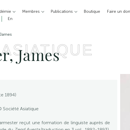
adémie
Membres
Publications
Boutique
Faire un do
En
 James
 ASIATIQUE
r, James
te 1894)
© Société Asiatique
armester reçut une formation de linguiste auprès de
étude du
Zend Avesta
(traduction en 3 vol., 1892-1893),