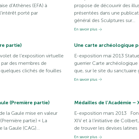
çaise d’Athènes (EFA) à
propose de découvrir des illu
l’intérêt porté par
présentées dans une publicat
général des Sculptures sur…
En savoir plus
e partie)
Une carte archéologique po
let de l’exposition virtuelle
E-exposition mai 2013 Statuet
es par des membres de
guerrier Carte archéologique 
quelques clichés de fouilles
que, sur le site du sanctuair
En savoir plus
ule (Première partie)
Médailles de l’Académie – X
de la Gaule mise en valeur
E-exposition mars 2013 Fond
(Première partie) « La
XIV et à l’initiative de Colbert
de la Gaule (CAG)…
de trouver les devises latines
En savoir plus