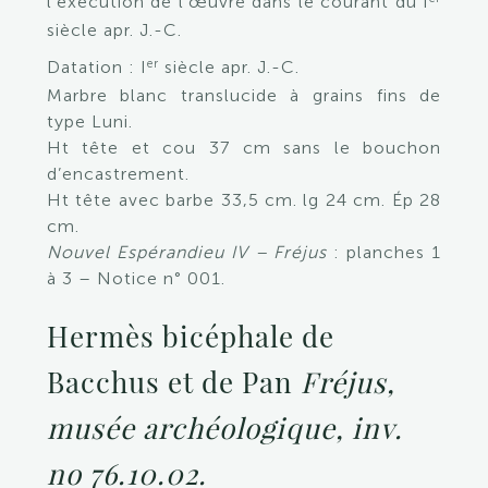
l’exécution de l’œuvre dans le courant du I
siècle apr. J.-C.
er
Datation : I
siècle apr. J.-C.
Marbre blanc translucide à grains fins de
type Luni.
Ht tête et cou 37 cm sans le bouchon
d’encastrement.
Ht tête avec barbe 33,5 cm. lg 24 cm. Ép 28
cm.
Nouvel Espérandieu IV – Fréjus
: planches 1
à 3 – Notice n° 001.
Hermès bicéphale de
Bacchus et de Pan
Fréjus,
musée archéologique, inv.
no 76.10.02.