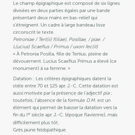
Le champ épigraphique est composé de six lignes
divisées en deux parties égales par une bande
présentant deux mains en bas-relief qui
s’étreignent. Un cadre à large bandeau lisse
circonscrit le texte.
Petroniae / Tert(ii) f(iliae), Posillae, / piae. /
L(ucius) Scaefius / Primus / uxori fec(it)
« À Petronia Posilla, fille de Tertius, pleine de
dévouement. Lucius Scaefius Primus a élevé (ce
monument) à sa femme. »
Datation : Les critères épigraphiques datent la
stèle entre 70 et 125 apr. J.-C. Cette datation est
aussi motivée par la présence de l’adjectif
pia
;
toutefois, l’absence de la formule
D.M.
est un
élément qui permet de baisser la datation vers la
er
fin du I
siècle apr. J.-C. (époque flavienne), mais
difficilement plus tôt.
Grès jaune feldspathique.