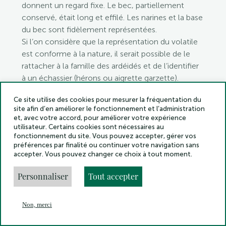
donnent un regard fixe. Le bec, partiellement
conservé, était long et effilé. Les narines et la base
du bec sont fidèlement représentées.
Si l’on considère que la représentation du volatile
est conforme à la nature, il serait possible de le
rattacher à la famille des ardéidés et de l’identifier
à un échassier (hérons ou aigrette garzette).
Considéré un temps comme un fragment
Ce site utilise des cookies pour mesurer la fréquentation du
supérieur d’un pilon (broyeur) de mortier, on peut
site afin d’en améliorer le fonctionnement et l’administration
plutôt l’identifier comme une sculpture de jardin.
et, avec votre accord, pour améliorer votre expérience
En effet, cet échassier est représenté sur plusieurs
utilisateur. Certains cookies sont nécessaires au
fonctionnement du site. Vous pouvez accepter, gérer vos
fresques pompéiennes figurant un
hortus
(jardin)
préférences par finalité ou continuer votre navigation sans
privé (
domus
de la Vénus à la coquille
, de l’Éphèbe,
accepter. Vous pouvez changer ce choix à tout moment.
d’Adonis…).
Personnaliser
Tout accepter
er
Datation : I
siècle apr. J.-C.
Marbre blanc translucide scintillant à grains fins de
type Luni.
Non, merci
En
Ht 6,2 cm. Lg 9,4 cm. lg 3,2 cm.
Menu