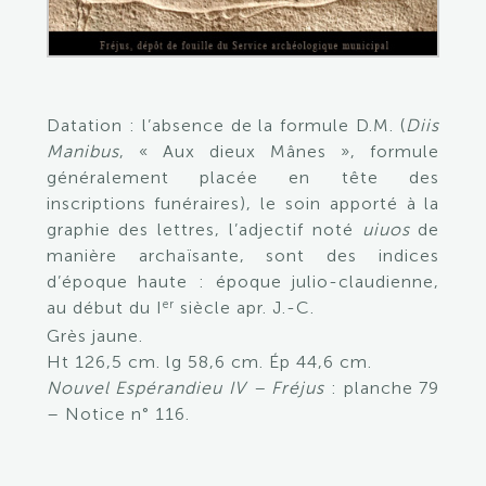
Datation : l’absence de la formule D.M. (
Diis
Manibus
, « Aux dieux Mânes », formule
généralement placée en tête des
inscriptions funéraires), le soin apporté à la
graphie des lettres, l’adjectif noté
uiuos
de
manière archaïsante, sont des indices
d’époque haute : époque julio-claudienne,
er
au début du I
siècle apr. J.-C.
Grès jaune.
Ht 126,5 cm. lg 58,6 cm. Ép 44,6 cm.
Nouvel Espérandieu IV – Fréjus
: planche 79
– Notice n° 116.