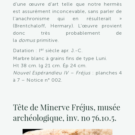
d’une œuvre d’art telle que notre hermès
est assurément inconcevable, sans parler de
l’anachronisme qui en résulterait »
(Brentchaloff, Hermary). L’œuvre provient
donc très probablement de
la
domus
primitive.
er
Datation : I
siècle apr. J.-C.
Marbre blanc à grains fins de type Luni.
Ht 38 cm. lg 21 cm. Ép 24 cm.
Nouvel Espérandieu IV – Fréjus
: planches 4
à 7 – Notice n° 002.
Tête de Minerve Fréjus, musée
archéologique, inv. no 76.10.5.