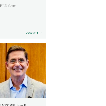
IELD Sean
Découvrir
ANKS William F.