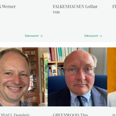
K Werner
FALKENHAUSEN Lothar
F
von
Découvrir
Découvrir
ODALL Dominic
GREENWOOD Tim
H