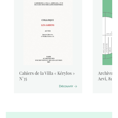
Cahiers de la Villa « Kérylos »
Archivum L
N°35
Aevi, 81, 
Découvrir