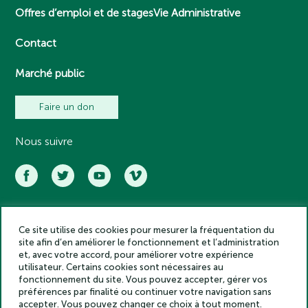
Offres d’emploi et de stages
Vie Administrative
Contact
Marché public
Faire un don
Nous suivre
Ce site utilise des cookies pour mesurer la fréquentation du
Académie des inscriptions et belles lettres – Tous droits réservés
site afin d’en améliorer le fonctionnement et l’administration
2025
et, avec votre accord, pour améliorer votre expérience
Politique de confidentialité
utilisateur. Certains cookies sont nécessaires au
Mentions légales
fonctionnement du site. Vous pouvez accepter, gérer vos
préférences par finalité ou continuer votre navigation sans
Crédits
accepter. Vous pouvez changer ce choix à tout moment.
Gestion des cookies