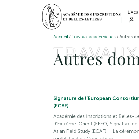
L’Ac
/
/
Accueil
Travaux académiques
Autres d
TRAVAUX
Autres dom
Signature de l’European Consortium
(ECAF)
Académie des Inscriptions et Belles-Le
d’Extrême-Orient (EFEO) Signature de
Asian Field Study (ECAF) La cérémoni
multilatéral du Consortium…