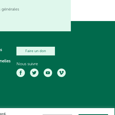
s générales
ns
Faire un don
nelles
Nous suivre
ord,