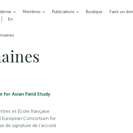
adémie
Membres
Publications
Boutique
Faire un do
En
omaines
aines
 for Asian Field Study
ttres et École française
 l’European Consortium for
e de signature de l’accord