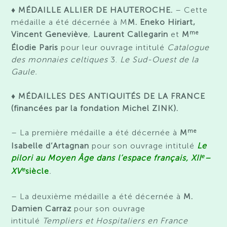
♦ MÉDAILLE ALLIER DE HAUTEROCHE.
– Cette
médaille a été décernée à M
M. Eneko Hiriart,
me
Vincent Geneviève
,
Laurent Callegarin
et
M
Élodie Paris
pour leur ouvrage intitulé
Catalogue
des monnaies celtiques
3.
Le Sud-Ouest de la
Gaule.
♦ MÉDAILLES DES ANTIQUITÉS DE LA FRANCE
(financées par la fondation Michel ZINK).
me
– La première médaille a été décernée à
M
Isabelle d’Artagnan
pour son ouvrage intitulé
Le
e
pilori au Moyen Âge dans l’espace français, XII
–
e
XV
siècle
.
– La deuxième médaille a été décernée à
M.
Damien Carraz
pour son ouvrage
intitulé
Templiers et Hospitaliers en France