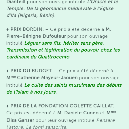
Dianteill
pour son ouvrage intitulé
L’Oracle et le
Temple. De la géomancie médiévale à l’Église
d’Ifa (Nigeria, Bénin)
.
♦ PRIX BORDIN.
– Ce prix a été décerné à
M.
Pierre-Bénigne Dufouleur
pour son ouvrage
intitulé
Léguer sans fils, hériter sans père.
Transmission et légitimation du pouvoir chez les
cardinaux du Quattrocento
.
♦ PRIX DU BUDGET.
– Ce prix a été décerné à
me
M
Catherine Mayeur-Jaouen
pour son ouvrage
intitulé
Le culte des saints musulmans des débuts
de l’islam à nos jours
.
♦ PRIX DE LA FONDATION COLETTE CAILLAT.
–
me
Ce prix est décerné à
M. Daniele Cuneo
et
M
Elisa
Ganser
pour leur ouvrage intitulé
Pensare
l’attore. Le fonti sanscrite.