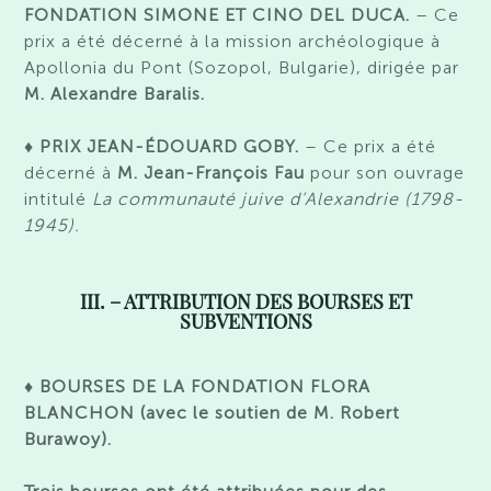
FONDATION SIMONE ET CINO DEL DUCA.
– Ce
prix a été décerné à la m
ission archéologique à
Apollonia du Pont
(Sozopol, Bulgarie)
,
dirigée par
M. Alexandre
Baralis
.
♦ PRIX JEAN-ÉDOUARD GOBY.
– Ce prix a été
décerné à
M. Jean-François Fau
po
ur son ouvrage
intitulé
La communauté juive d’Alexandrie (1798-
1945).
III. – ATTRIBUTION DES BOURSES ET
SUBVENTIONS
♦ BOURSES DE LA FONDATION FLORA
BLANCHON (avec le soutien de M. Robert
Burawoy).