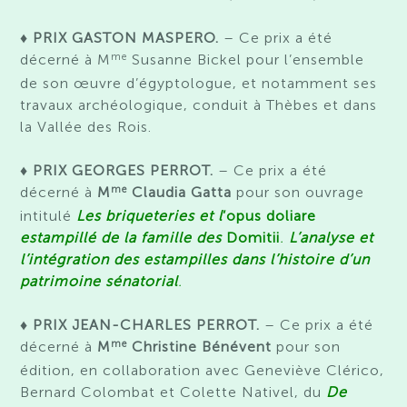
♦ PRIX GASTON MASPERO.
– Ce prix a été
me
décerné à
M
Susanne Bickel
pour l’ensemble
de son œuvre
d’égyptologue, et
notamment
ses
travaux archéologique
, conduit
à Thèbes et
dans
la Vallée des Rois.
♦ PRIX GEORGES PERROT.
– Ce prix a été
me
décerné à
M
Claudia Gatta
pour son ouvrage
intitulé
Les briqueteries et l
’opus doliare
estampillé de la famille des
Domitii
.
L’analyse et
l’intégration des estampilles dans l’histoire d’un
patrimoine sénatorial
.
♦ PRIX JEAN-CHARLES PERROT.
– Ce prix a été
me
décerné à
M
Christine Bénévent
pour son
édition, en collaboration avec Geneviève Clérico,
Bernard Colombat et Colette Nativel, du
De