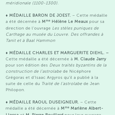
méridionale (1100-1300).
♦
MÉDAILLE BARON DE JOEST.
–
Cette médaille
me
a été décernée à
M
Hélène Le Meaux
pour sa
direction de l’ouvrage
Les stèles puniques de
Carthage au musée du Louvre. Des offrandes à
Tanit et à Baal Hammon
♦
MÉDAILLE CHARLES ET MARGUERITE DIEHL. –
Cette médaille a été décernée à
M. Claude Jarry
pour
s
on
édition
des
Deux traités byzantins de la
construction de l’astrolabe
de
Nicéphore
Grégoras et
d’
Isaac Argyros
qu’il a publié
à la
suite de celle du
Traité de l’astrolabe
de Jean
Philopon.
♦
MÉDAILLE RAOUL DUSEIGNEUR.
– Cette
me
médaille a été décernée à
M
Marlène Albert-
Llorca
et
M. Pierre
Rouillard
pour
leur
ouvrage