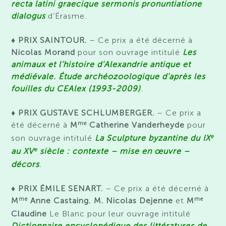
recta latini graecique sermonis pronuntiatione
dialogus
d’Érasme.
♦ PRIX SAINTOUR.
– Ce prix a été décerné à
Nicolas Morand
pour son ouvrage intitulé
L
es
animaux et l’histoire d’Alexandrie antique et
médiévale. Étude archéozoologique d’après les
fouilles du CEAlex (1993-2009)
.
♦ PRIX GUSTAVE SCHLUMBERGER.
– Ce prix a
me
été décerné à
M
Catherine Vanderheyde
pour
e
son ouvrage intitulé
La Sculpture byzantine du IX
e
au XV
siècle : contexte – mise en œuvre –
décors
.
♦ PRIX ÉMILE SENART.
– Ce prix a été décerné à
me
me
M
Anne Castaing
,
M.
Nicolas
Dejenne
et
M
Claudine
Le Blanc
pour leur ouvrage intitulé
Dictionnaire encyclopédique des littératures de