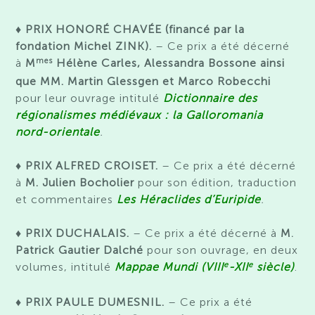
♦ PRIX HONORÉ CHAVÉE (financé par la
fondation Michel ZINK).
– Ce prix a été décerné
mes
à
M
Hélène Carles, Alessandra Bossone ainsi
que MM. Martin Glessgen et Marco Robecchi
pour leur ouvrage intitulé
Dictionnaire des
régionalismes médiévaux : la Galloromania
nord-orientale
.
♦ PRIX ALFRED CROISET.
– Ce prix a été décerné
à
M. Julien Bocholier
pour son édition, traduction
et commentaires
Les Héraclides d’Euripide
.
♦ PRIX DUCHALAIS.
– Ce prix a été décerné à
M
.
Patrick
Gautier Dalché
pour son ouvrage, en deux
e
e
volumes, intitulé
Mappae Mundi (VIII
-XII
siècle)
.
♦ PRIX PAULE DUMESNIL.
– Ce prix a été