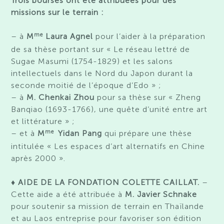
Trois bourses ont été attribuées pour des
missions sur le terrain :
me
– à
M
Laura Agnel
pour l’aider à la préparation
de sa thèse portant sur « Le réseau lettré de
Sugae Masumi (1754-1829) et les salons
intellectuels dans le Nord du Japon durant la
seconde moitié de l’époque d’Edo » ;
– à
M. Chenkai Zhou
pour sa thèse sur « Zheng
Banqiao (1693-1766), une quête d’unité entre art
et littérature » ;
me
– et à
M
Yidan Pang
qui prépare une thèse
intitulée « Les espaces d’art alternatifs en Chine
après 2000 ».
♦
AIDE DE LA FONDATION COLETTE CAILLAT.
–
Cette aide a été attribuée à
M. Javier Schnake
pour soutenir sa mission de terrain en Thaïlande
et au Laos entreprise pour favoriser son édition