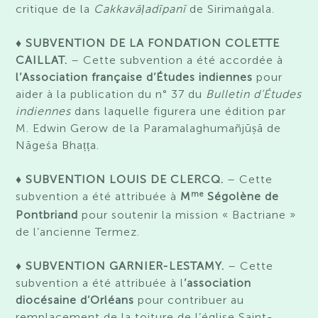
critique de la
Cakkavāḷadīpanī
de Sirimaṅgala.
♦
SUBVENTION DE LA FONDATION COLETTE
CAILLAT.
– Cette subvention a été accordée à
l’Association française d’Études indiennes
pour
aider à la publication du n° 37 du
Bulletin d’Études
indiennes
dans laquelle figurera une édition par
M. Edwin Gerow de la Paramalaghumañjūṣā de
Nāgeśa Bhaṭṭa.
♦ SUBVENTION LOUIS DE CLERCQ.
– Cette
me
subvention a été attribuée à
M
Ségolène de
Pontbriand
pour soutenir la mission « Bactriane »
de l’ancienne Termez.
♦
SUBVENTION GARNIER-LESTAMY.
– Cette
subvention a été attribuée à l
’association
diocésaine d’Orléans
pour contribuer au
remplacement de la toiture de l’église Saint-