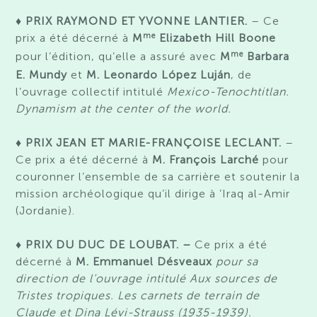
♦ PRIX RAYMOND ET YVONNE LANTIER.
– Ce
me
prix a été décerné à
M
El
izabeth Hill Boone
me
pour
l’édition, qu’elle a assuré avec
M
Barbara
E.
Mundy
et
M. Leonardo
López
Luján
, de
l’ouvrage
collectif
intitulé
Mexico-Tenochtitlan.
Dynamism at the center of the world
.
♦ PRIX JEAN ET MARIE-FRANÇOISE LECLANT.
–
Ce prix a été décerné à
M. François Larché
pour
couronner l’ensemble de sa carrière et soutenir la
mission archéologique qu’il dirige à ’Iraq al-Amir
(Jordanie).
♦ PRIX DU DUC DE LOUBAT. –
Ce prix a été
décerné à
M. Emmanuel Désveaux
pour
sa
direction de l’ouvrage intitulé
Aux sources de
Tristes tropiques
. Les carnets de terrain de
Claude et Dina Lévi-Strauss (1935-1939).