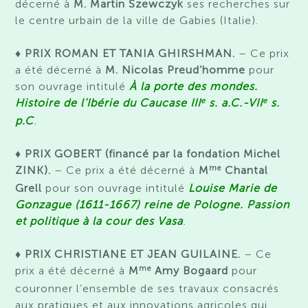
décerné à
M. Martin Szewczyk
ses recherches sur
le centre urbain de la ville de Gabies (Italie).
♦ PRIX ROMAN ET TANIA GHIRSHMAN.
– Ce prix
a été décerné à
M. Nicolas Preud’homme
pour
son ouvrage intitulé
À la porte des mondes.
e
e
Histoire de l’Ibérie du Caucase III
s. a.C.-VII
s.
p.C
.
♦ PRIX GOBERT (financé par la fondation Michel
me
ZINK).
– Ce prix a été décerné à
M
Chantal
Grell
pour son ouvrage intitulé
Louise Marie de
Gonzague (1611-1667) reine de Pologne. Passion
et politique à la cour des Vasa
.
♦
PRIX CHRISTIANE ET JEAN GUILAINE.
– Ce
me
prix a été décerné à
M
Amy Bogaard
pour
couronner l’ensemble de ses travaux consacrés
aux pratiques et aux innovations agricoles qui