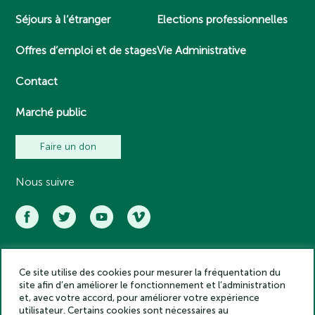
Séjours à l’étranger
Elections professionnelles
Offres d’emploi et de stages
Vie Administrative
Contact
Marché public
Faire un don
Nous suivre
Ce site utilise des cookies pour mesurer la fréquentation du
Académie des inscriptions et belles lettres – Tous droits réservés
site afin d’en améliorer le fonctionnement et l’administration
2025
et, avec votre accord, pour améliorer votre expérience
Politique de confidentialité
utilisateur. Certains cookies sont nécessaires au