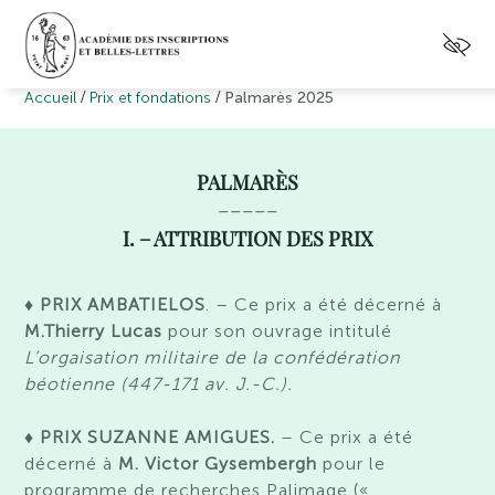
/
/
Accueil
Prix et fondations
Palmarès 2025
PALMARÈS
_____
I. – ATTRIBUTION DES PRIX
♦ PRIX AMBATIELOS
. – Ce prix a été décerné à
M.Thierry Lucas
pour son ouvrage intitulé
L’orgaisation militaire de la confédération
béotienne (447-171 av. J.-C.).
♦ PRIX SUZANNE AMIGUES.
– Ce prix a été
décerné à
M. Victor Gysembergh
pour le
programme de recherches Palimage («