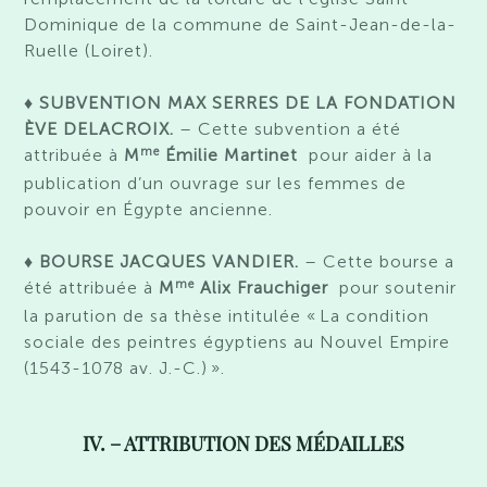
Dominique de la commune de Saint-Jean-de-la-
Ruelle (Loiret).
♦ SUBVENTION MAX SERRES DE LA FONDATION
ÈVE DELACROIX.
– Cette subvention a été
me
attribuée à
M
Émilie Martinet
pour
aider à la
publication d’un ouvrage sur les femmes de
pouvoir en Égypte ancienne
.
♦ BOURSE JACQUES VANDIER.
– Cette bourse a
me
été attribuée à
M
Alix
Frauchiger
p
our
soutenir
la parution
de sa thèse intitulée
«
La condition
sociale des peintres égyptiens au Nouvel Empire
(1543-1078 av. J.-C.)
»
.
IV. – ATTRIBUTION DES MÉDAILLES