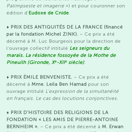
Palimpseste et imagerie
») et pour couronner son
édition d’
Eudoxe de Cnide
.
♦ PRIX DES ANTIQUITÉS DE LA FRANCE (financé
par la fondation Michel ZINK).
– Ce prix a été
décerné à
M. Luc Bourgeois
pour la direction de
l’ouvrage collectif intitulé
Les seigneurs du
marais. La résidence fossoyée de la Mothe de
e
e
Pineuilh (Gironde, X
-XII
siècle)
.
♦ PRIX ÉMILE BENVENISTE.
– Ce prix a été
décerné à
Mme. Leila Ben Hamad
pour son
ouvrage intitulé
L’expression de la simultanéité
en français. Le cas des locutions conjonctives.
♦ PRIX D’HISTOIRE DES RELIGIONS DE LA
FONDATION « LES AMIS DE PIERRE-ANTOINE
BERNHEIM ».
– Ce prix a été décerné à
M. Erwan