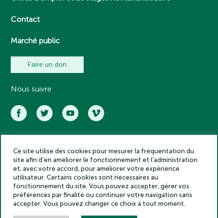
Contact
Marché public
Faire un don
Nous suivre
Ce site utilise des cookies pour mesurer la fréquentation du
Académie des inscriptions et belles lettres – Tous droits réservés
site afin d’en améliorer le fonctionnement et l’administration
2025
et, avec votre accord, pour améliorer votre expérience
Politique de confidentialité
utilisateur. Certains cookies sont nécessaires au
Mentions légales
fonctionnement du site. Vous pouvez accepter, gérer vos
préférences par finalité ou continuer votre navigation sans
Crédits
accepter. Vous pouvez changer ce choix à tout moment.
Gestion des cookies