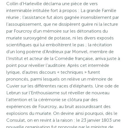
Collin d’Harleville déclama une pièce de vers
interminable intitulée fort à propos : La grande Famille
réunie ; l’assistance fut alors gagnée insensiblement par
l’assoupissement, que ne dissipèrent guère ni la lecture
par Fourcroy d’un mémoire sur les détonations du
muriate suroxygéné de potasse, ni les divers exposés
scientifiques qui lui emboîtèrent le pas ; la récitation
d’un long poème d’Andrieux par Monvel, membre de
l’Institut et acteur de la Comédie française, arriva juste à
point pour réveiller l’auditoire. Après cet intermède
lyrique, d’autres discours « techniques » furent
prononcés, parmi lesquels on relève un mémoire de
Cuvier sur les différentes races d’éléphants. Une ode de
Lebrun sur l’Enthousiasme sut réveiller de nouveau
l’attention et la cérémonie se clôtura par des
expériences de Fourcroy, au bruit assourdissant des
explosions du muriate. On devine ainsi pourquoi, dès le
Consulat, on en revint à la raison : le 23 janvier 1803 une
nouvelle organisation fut proposée par le ministre de