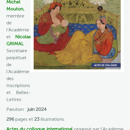
Michel
Mouton,
membre
de
l’Académie
et
Nicolas
GRIMAL
Secrétaire
perpétuel
de
l’Académie
des
Inscriptions
et Belles-
Lettres.
Parution :
juin 2024
296
pages et
23
illustrations.
Actes du colloque international
organisé par l’Académie