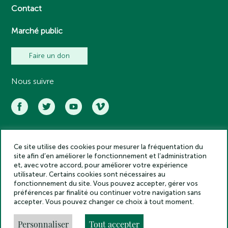
Contact
Marché public
Faire un don
Nous suivre
Ce site utilise des cookies pour mesurer la fréquentation du
Académie des inscriptions et belles lettres – Tous droits réservés
site afin d’en améliorer le fonctionnement et l’administration
2025
et, avec votre accord, pour améliorer votre expérience
Politique de confidentialité
utilisateur. Certains cookies sont nécessaires au
Mentions légales
fonctionnement du site. Vous pouvez accepter, gérer vos
préférences par finalité ou continuer votre navigation sans
Crédits
accepter. Vous pouvez changer ce choix à tout moment.
Gestion des cookies
Made by
Personnaliser
Tout accepter