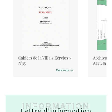
Cahiers de la Villa « Kérylos »
Archivum L
N°35
Aevi, 81, 
Découvrir
INFORMATION
Lettre d’information