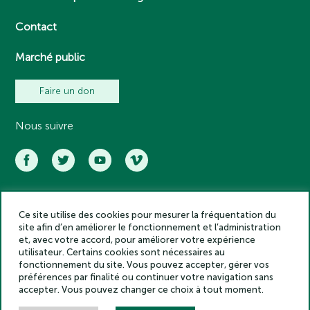
Contact
Marché public
Faire un don
Nous suivre
Ce site utilise des cookies pour mesurer la fréquentation du
Académie des inscriptions et belles lettres – Tous droits réservés
site afin d’en améliorer le fonctionnement et l’administration
2025
et, avec votre accord, pour améliorer votre expérience
Politique de confidentialité
utilisateur. Certains cookies sont nécessaires au
Mentions légales
fonctionnement du site. Vous pouvez accepter, gérer vos
préférences par finalité ou continuer votre navigation sans
Crédits
accepter. Vous pouvez changer ce choix à tout moment.
Gestion des cookies