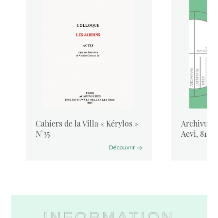
Cahiers de la Villa « Kérylos »
Archivum L
N°35
Aevi, 81, 
Découvrir
INFORMATION