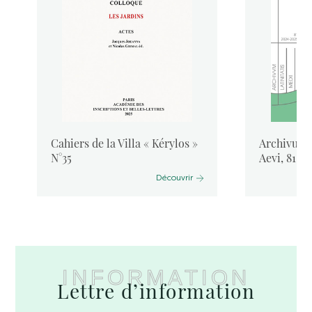
Cahiers de la Villa « Kérylos »
Archivum L
N°35
Aevi, 81, 
Découvrir
INFORMATION
Lettre d’information