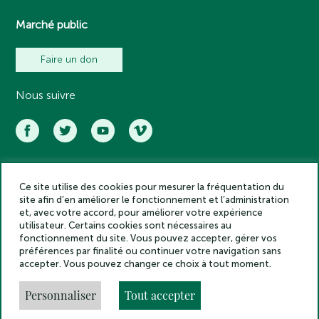
Marché public
Faire un don
Nous suivre
Ce site utilise des cookies pour mesurer la fréquentation du
Académie des inscriptions et belles lettres – Tous droits réservés
site afin d’en améliorer le fonctionnement et l’administration
2025
et, avec votre accord, pour améliorer votre expérience
Politique de confidentialité
utilisateur. Certains cookies sont nécessaires au
Mentions légales
fonctionnement du site. Vous pouvez accepter, gérer vos
préférences par finalité ou continuer votre navigation sans
Crédits
accepter. Vous pouvez changer ce choix à tout moment.
Gestion des cookies
Made by
Personnaliser
Tout accepter