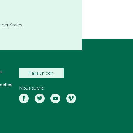
s générales
ns
Faire un don
nelles
Nous suivre