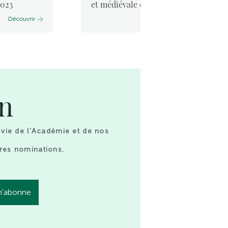
2023
et médiévale et la mer. ...
Découvrir
Découvrir
on
 vie de l’Académie et de nos
res nominations.