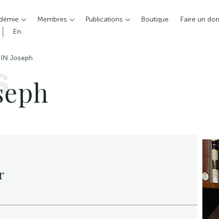
adémie
Membres
Publications
Boutique
Faire un do
En
IN Joseph
S
seph
r