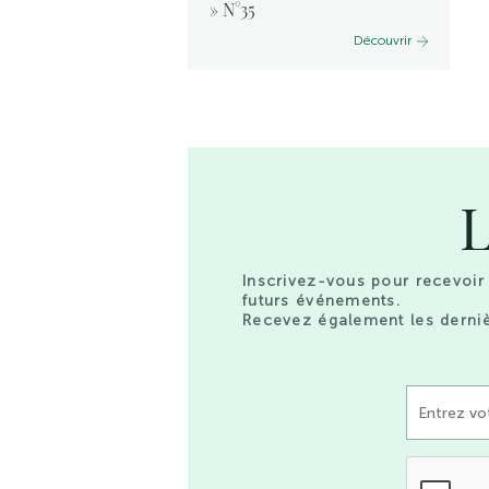
 2024
» N°35
Découvrir
Découvrir
L
Inscrivez-vous pour recevoir 
futurs événements.
Recevez également les derniè