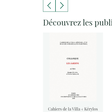
Découvrez les publ
vants :
Cahiers de la Villa « Kérylos