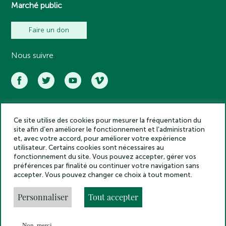
Marché public
Faire un don
Nous suivre
Ce site utilise des cookies pour mesurer la fréquentation du
Académie des inscriptions et belles lettres – Tous droits réservés
site afin d’en améliorer le fonctionnement et l’administration
2025
et, avec votre accord, pour améliorer votre expérience
Politique de confidentialité
utilisateur. Certains cookies sont nécessaires au
Mentions légales
fonctionnement du site. Vous pouvez accepter, gérer vos
préférences par finalité ou continuer votre navigation sans
Crédits
accepter. Vous pouvez changer ce choix à tout moment.
Gestion des cookies
Made by
Personnaliser
Tout accepter
Non, merci