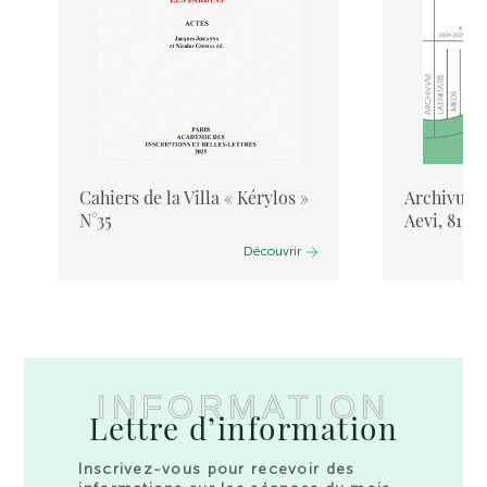
Cahiers de la Villa « Kérylos »
Archivum L
N°35
Aevi, 81, 
Découvrir
INFORMATION
Lettre d’information
Inscrivez-vous pour recevoir des