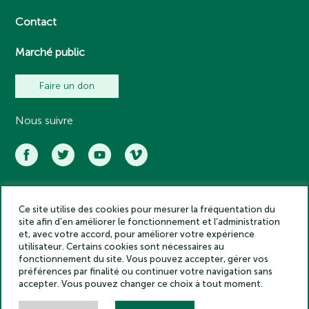
Contact
Marché public
Faire un don
Nous suivre
Ce site utilise des cookies pour mesurer la fréquentation du
Académie des inscriptions et belles lettres – Tous droits réservés
site afin d’en améliorer le fonctionnement et l’administration
2025
et, avec votre accord, pour améliorer votre expérience
Politique de confidentialité
utilisateur. Certains cookies sont nécessaires au
Mentions légales
fonctionnement du site. Vous pouvez accepter, gérer vos
préférences par finalité ou continuer votre navigation sans
Crédits
accepter. Vous pouvez changer ce choix à tout moment.
Gestion des cookies
Made by