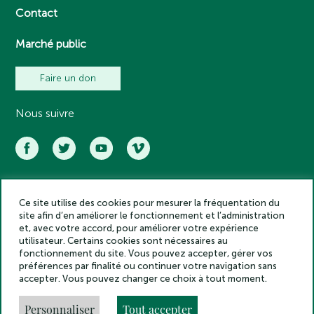
Contact
Marché public
Faire un don
Nous suivre
Ce site utilise des cookies pour mesurer la fréquentation du
Académie des inscriptions et belles lettres – Tous droits réservés
site afin d’en améliorer le fonctionnement et l’administration
2025
et, avec votre accord, pour améliorer votre expérience
Politique de confidentialité
utilisateur. Certains cookies sont nécessaires au
Mentions légales
fonctionnement du site. Vous pouvez accepter, gérer vos
préférences par finalité ou continuer votre navigation sans
Crédits
accepter. Vous pouvez changer ce choix à tout moment.
Gestion des cookies
Made by
Personnaliser
Tout accepter