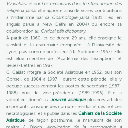
Vyavahāra
et sur
Les expiations dans le rituel ancien des
religieux jaina
, elle apporte ainsi de riches contributions
à l’indianisme par sa
Cosmologie jaïna
(1981 ; éd. en
anglais parue à New Delhi en 2004) ou encore sa
collaboration au
Critical pāli dictionary
.
À partir de 1960, et ce durant 29 ans, elle enseigne le
sanskrit et la grammaire comparée : à l’Université de
Lyon, puis comme professeur à la Sorbonne (1967). Elle
est élue membre de l’Académie des Inscriptions et
Belles-Lettres en 1987.
C. Caillat intègre la Société Asiatique en 1952, puis son
Conseil de 1984 à 1997 : durant cette période, elle y
occupe successivement les postes de secrétaire (1987-
1988) puis de vice-présidente (1989-1996). Elle a
volontiers donné au
Journal asiatique
plusieurs articles
importants, ainsi que des comptes rendus et des notices
nécrologiques, et a publié dans les
Cahiers de la Société
Asiatique
, de façon posthume, le manuscrit de son
maître J. Bloch,
Application de la cartographie à