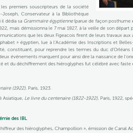
les premiers souscripteurs de la société
-Joseph, Conservateur à la Bibliothèque
i il dédia sa
Grammaire égyptienne
(parue de façon posthume e
22, mais démissionna le 7 mai 1827, à la veille de son départ 
ications que les deux Figeacois firent de leurs travaux aux au
alphabet » égyptien, lue à l’Académie des Inscriptions et Belle
té, constituant, pour reprendre les termes du duc d’Orléans (f
 deux événements marquent pour ainsi dire la naissance de l’orie
é et du déchiffrement des hiéroglyphes fut célébré avec faste ent
naire (1922)
, Paris, 1923.
é Asiatique,
Le livre du centenaire (1822-1922)
, Paris, 1922, spé
démie des IBL
déchiffreur des hiéroglyphes, Champollion », émission de Canal