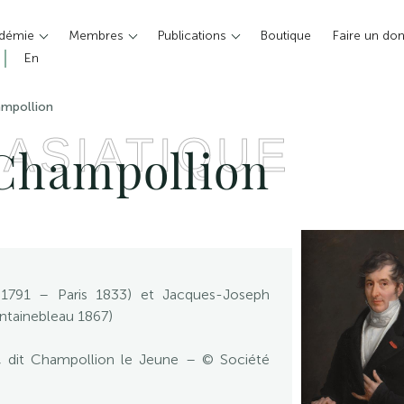
adémie
Membres
Publications
Boutique
Faire un do
En
ampollion
 ASIATIQUE
 Champollion
 1791 – Paris 1833) et Jacques-Joseph
ntainebleau 1867)
n, dit Champollion le Jeune – © Société