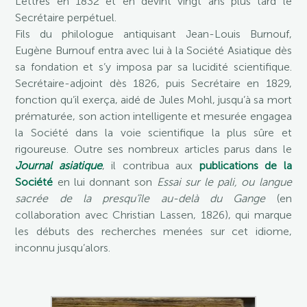
Lettres en 1832 et en devint vingt ans plus tard le
Secrétaire perpétuel.
Fils du philologue antiquisant Jean-Louis Burnouf,
Eugène Burnouf entra avec lui à la Société Asiatique dès
sa fondation et s’y imposa par sa lucidité scientifique.
Secrétaire-adjoint dès 1826, puis Secrétaire en 1829,
fonction qu’il exerça, aidé de Jules Mohl, jusqu’à sa mort
prématurée, son action intelligente et mesurée engagea
la Société dans la voie scientifique la plus sûre et
rigoureuse. Outre ses nombreux articles parus dans le
Journal asiatique
, il contribua aux
publications de la
Société
en lui donnant son
Essai sur le pali, ou langue
sacrée de la presqu’île au-delà du Gange
(en
collaboration avec Christian Lassen, 1826), qui marque
les débuts des recherches menées sur cet idiome,
inconnu jusqu’alors.