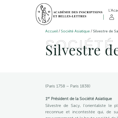
L’Ac
/
/
Accueil
Société Asiatique
Silvestre de S
SOCIÉTÉ
Silvestre d
(Paris 1758 – Paris 1838)
er
1
Président de la Société Asiatique
Silvestre de Sacy, l’orientaliste l
reconnue et incontestée qui, de surc