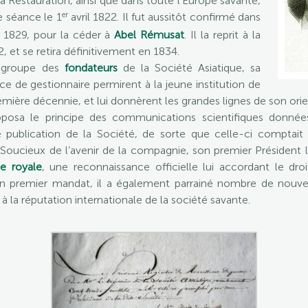
 Restauration, ainsi que dans toute l’Europe savante,
er
re séance le 1
avril 1822. Il fut aussitôt confirmé dans
n 1829, pour la céder à
Abel Rémusat
. Il la reprit à la
 et se retira définitivement en 1834.
it groupe des
fondateurs
de la Société Asiatique, sa
ce de gestionnaire permirent à la jeune institution de
remière décennie, et lui donnèrent les grandes lignes de son orie
proposa le principe des communications scientifiques donn
de publication de la Société, de sorte que celle-ci comptait 
. Soucieux de l’avenir de la compagnie, son premier Président l
e royale
, une reconnaissance officielle lui accordant le dr
son premier mandat, il a également parrainé nombre de nouve
 à la réputation internationale de la société savante.