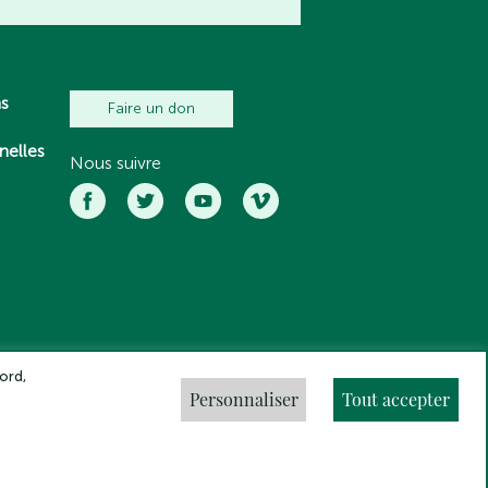
ns
Faire un don
nelles
Nous suivre
ord,
Personnaliser
Tout accepter
ns légales
Crédits
Gestion des cookies
Made by