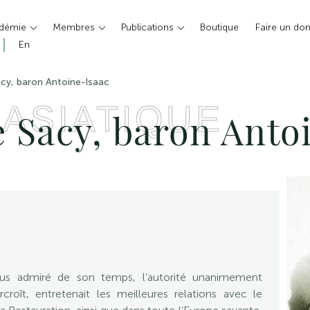
adémie
Membres
Publications
Boutique
Faire un do
En
acy, baron Antoine-Isaac
 ASIATIQUE
e Sacy, baron Anto
e plus admiré de son temps, l’autorité unanimement
roît, entretenait les meilleures relations avec le