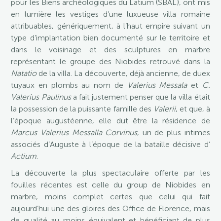
pour les Biens archéologiques du Latium (SBAL), ont mis
en lumière les vestiges d’une luxueuse villa romaine
attribuables, génériquement, à l’haut empire suivant un
type d’implantation bien documenté sur le territoire et
dans le voisinage et des sculptures en marbre
représentant le groupe des Niobides retrouvé dans la
Natatio
de la villa. La découverte, déjà ancienne, de duex
tuyaux en plombs au nom de
Valerius Messala
et
C.
Valerius Paulinus
a fait justement penser que la villa était
la possession de la puissante famille des
Valerii
, et que, à
l’époque augustéenne, elle dut être la résidence de
Marcus Valerius Messalla Corvinus
, un de plus intimes
associés d’Auguste à l’époque de la bataille décisive d’
Actium
.
La découverte la plus spectaculaire offerte par les
fouilles récentes est celle du group de Niobides en
marbre, moins complet certes que celui qui fait
aujourd’hui une des gloires des Office de Florence, mais
de qualité au moins équivalent et bénéficiant de plus