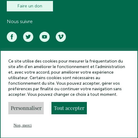
Faire un don
Nous suivre
Ce site utilise des cookies pour mesurer la fréquentation du
Académie des inscriptions et belles lettres – Tous droits réservés
site afin d’en améliorer le fonctionnement et l’administration
2025
et, avec votre accord, pour améliorer votre expérience
Politique de confidentialité
utilisateur. Certains cookies sont nécessaires au
Mentions légales
fonctionnement du site. Vous pouvez accepter, gérer vos
préférences par finalité ou continuer votre navigation sans
Crédits
accepter. Vous pouvez changer ce choix à tout moment.
Gestion des cookies
Made by
Personnaliser
Tout accepter
Non, merci
En
Menu