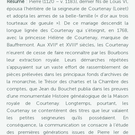
Résumé
: Pierre (1120 – v. 1183), dernier fils de Louis VI,
épousa l’héritière de la seigneurie de Courtenay (Loiret)
et adopta les armes de sa belle-famille (« d’or aux trois
tourteaux de gueule »). De ce mariage descendit la
longue lignée des Courtenay qui s’éteignit, en 1768,
avec la princesse Hélène de Courtenay, marquise de
e
e
Bauffremont. Aux XVII
et XVIII
siècles, les Courtenay
n’eurent de cesse de faire reconnaître par les Bourbons
leur extraction royale. Leurs démarches répétées
s’appuyaient sur un vaste effort de rassemblement de
pièces prélevées dans les principaux fonds d’archives de
la monarchie, le Trésor des chartes et la Chambre des
comptes, que Jean du Bouchet publia dans les preuves
d’une monumentale Histoire généalogique de la Maison
royale de Courtenay. Longtemps, pourtant, les
Courtenay se contentèrent des titres que leur valaient
les petites seigneuries qu’ils possédaient. En
conséquence, la communication se consacre à l’étude
des premières générations issues de Pierre Ier de