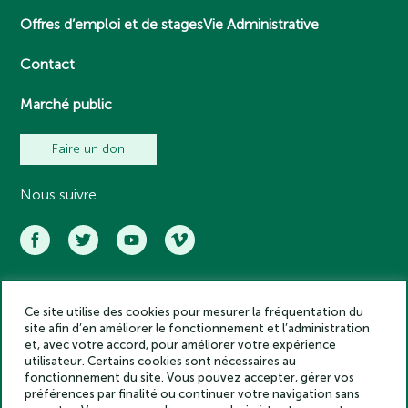
Offres d’emploi et de stages
Vie Administrative
Contact
Marché public
Faire un don
Nous suivre
Ce site utilise des cookies pour mesurer la fréquentation du
Académie des inscriptions et belles lettres – Tous droits réservés
site afin d’en améliorer le fonctionnement et l’administration
2025
et, avec votre accord, pour améliorer votre expérience
Politique de confidentialité
utilisateur. Certains cookies sont nécessaires au
Mentions légales
fonctionnement du site. Vous pouvez accepter, gérer vos
préférences par finalité ou continuer votre navigation sans
Crédits