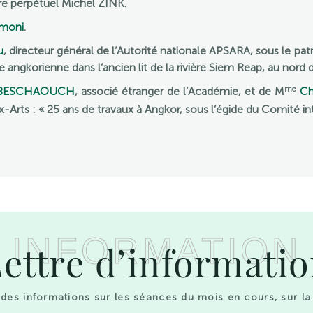
re perpétuel Michel ZINK.
moni
.
u
, directeur général de l’Autorité nationale APSARA, sous le
ngkorienne dans l’ancien lit de la rivière Siem Reap, au nord d
me
 BESCHAOUCH
, associé étranger de l’Académie, et de M
Ch
Arts : « 25 ans de travaux à Angkor, sous l’égide du Comité in
INFORMATION
ettre d’informati
des informations sur les séances du mois en cours, sur la