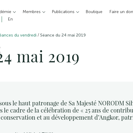
adémie
Membres
Publications
Boutique
Faire un do
En
/
éances du vendredi
Séance du 24 mai 2019
S
24 mai 2019
 sous le haut patronage de Sa Majesté NORODM S
ns le cadre de la célébration de « 25 ans de contr
la conservation et au développement d’Angkor, pat