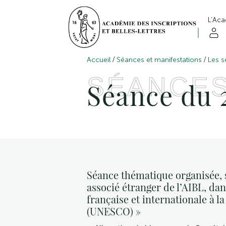
L’Ac
/
/
Accueil
Séances et manifestations
Les s
SÉANCE
Séance du 
Séance thématique organisée,
associé étranger de l’AIBL, da
française et internationale à 
(UNESCO) »