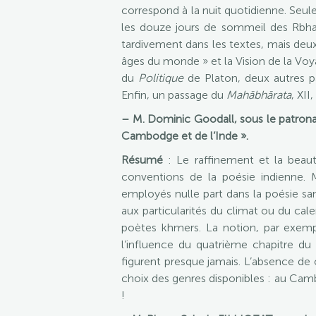
correspond à la nuit quotidienne. Seule
les douze jours de sommeil des Rbhav
tardivement dans les textes, mais deux
âges du monde » et la Vision de la Voya
du
Politique
de Platon, deux autres pa
Enfin, un passage du
Mahābhārata
, XI
– M. Dominic Goodall, sous le patrona
Cambodge et de l’Inde ».
Résumé
: Le raffinement et la beaut
conventions de la poésie indienne. 
employés nulle part dans la poésie sans
aux particularités du climat ou du cale
poètes khmers. La notion, par exempl
l’influence du quatrième chapitre du
figurent presque jamais. L’absence de ce
choix des genres disponibles : au Camb
!