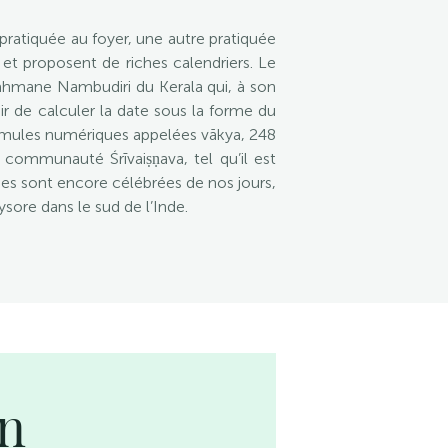
e pratiquée au foyer, une autre pratiquée
et proposent de riches calendriers. Le
 brâhmane Nambudiri du Kerala qui, à son
oir de calculer la date sous la forme du
 formules numériques appelées vākya, 248
 communauté Śrīvaiṣṇava, tel qu’il est
ues sont encore célébrées de nos jours,
sore dans le sud de l’Inde.
on