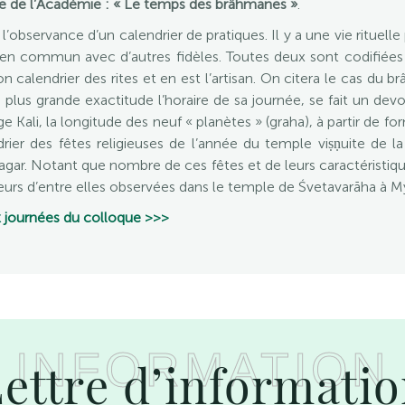
e de l’Académie : « Le temps des brâhmanes »
.
 l’observance d’un calendrier de pratiques. Il y a une vie rituell
en commun avec d’autres fidèles. Toutes deux sont codifiées 
on calendrier des rites et en est l’artisan. On citera le cas du
 plus grande exactitude l’horaire de sa journée, se fait un dev
e Kali, la longitude des neuf « planètes » (graha), à partir de
rier des fêtes religieuses de l’année du temple viṣṇuite de la
agar. Notant que nombre de ces fêtes et de leurs caractéristiq
urs d’entre elles observées dans le temple de Śvetavarāha à My
 journées du colloque >>>
INFORMATION
ettre d’informati