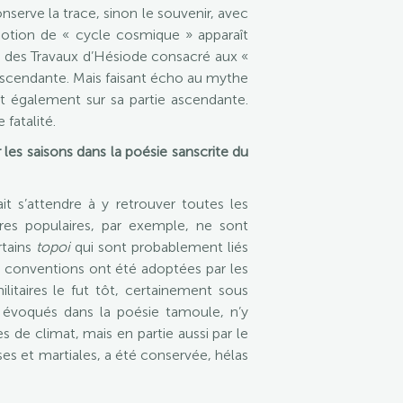
nserve la trace, sinon le souvenir, avec
notion de « cycle cosmique » apparaît
ge des Travaux d’Hésiode consacré aux «
 descendante. Mais faisant écho au mythe
nt également sur sa partie ascendante.
fatalité.
es saisons dans la poésie sanscrite du
t s’attendre à y retrouver toutes les
res populaires, par exemple, ne sont
rtains
topoi
qui sont probablement liés
ces conventions ont été adoptées par les
itaires le fut tôt, certainement sous
t évoqués dans la poésie tamoule, n’y
es de climat, mais en partie aussi par le
es et martiales, a été conservée, hélas