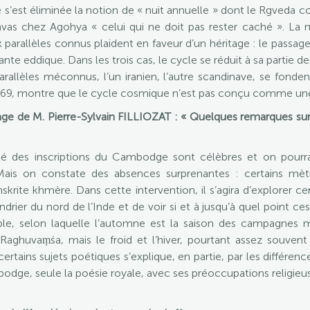
 s’est éliminée la notion de « nuit annuelle » dont le Rgveda co
as chez Agohya « celui qui ne doit pas rester caché ». La 
 parallèles connus plaident en faveur d’un héritage : le passa
nte eddique. Dans les trois cas, le cycle se réduit à sa partie
rallèles méconnus, l’un iranien, l’autre scandinave, se fonde
I, 69, montre que le cycle cosmique n’est pas conçu comme une 
ge de M. Pierre-Sylvain FILLIOZAT : « Quelques remarques sur l
é des inscriptions du Cambodge sont célèbres et on pourrai
Mais on constate des absences surprenantes : certains mèt
krite khmère. Dans cette intervention, il s’agira d’explorer ce
ndrier du nord de l’Inde et de voir si et à jusqu’à quel point 
e, selon laquelle l’automne est la saison des campagnes mil
 Raghuvaṃśa, mais le froid et l’hiver, pourtant assez souven
rtains sujets poétiques s’explique, en partie, par les différenc
odge, seule la poésie royale, avec ses préoccupations religieus