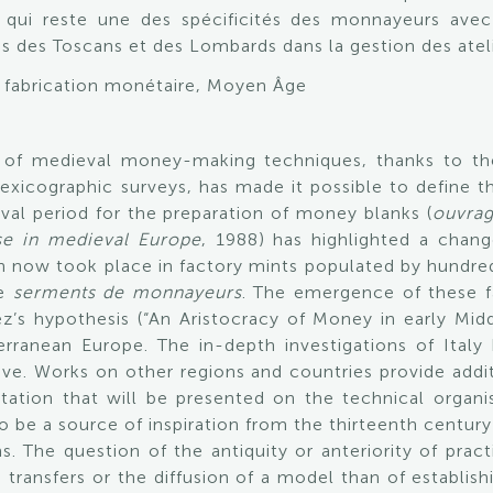
 qui reste une des spécificités des monnayeurs ave
és des Toscans et des Lombards dans la gestion des atel
fabrication monétaire, Moyen Âge
g of medieval money-making techniques, thanks to t
exicographic surveys, has made it possible to define 
eval period for the preparation of money blanks (
ouvra
se in medieval Europe
, 1988) has highlighted a chan
ch now took place in factory mints populated by hundre
he
serments de monnayeurs
. The emergence of these f
pez’s hypothesis (“An Aristocracy of Money in early Mi
erranean Europe. The in-depth investigations of Italy 
ive. Works on other regions and countries provide additi
tion that will be presented on the technical organi
o be a source of inspiration from the thirteenth centur
ns. The question of the antiquity or anteriority of prac
g transfers or the diffusion of a model than of establish