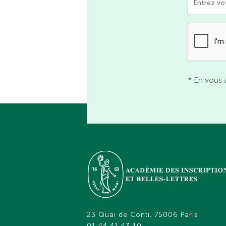
* En vous 
23 Quai de Conti, 75006 Paris
01 44 41 43 10