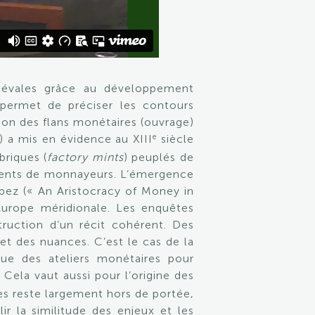
iévales grâce au développement
 permet de préciser les contours
ion des flans monétaires (ouvrage)
e
) a mis en évidence au XIII
siècle
briques (
factory mints
) peuplés de
rments de monnayeurs. L’émergence
Lopez (« An Aristocracy of Money in
’Europe méridionale. Les enquêtes
struction d’un récit cohérent. Des
et des nuances. C’est le cas de la
que des ateliers monétaires pour
 Cela vaut aussi pour l’origine des
ues reste largement hors de portée,
ir la similitude des enjeux et les