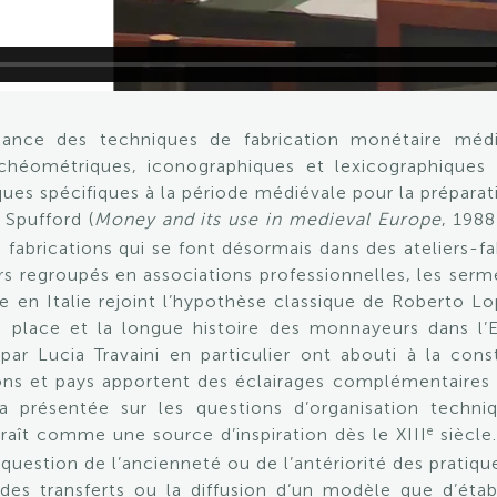
sance des techniques de fabrication monétaire méd
chéométriques, iconographiques et lexicographiques
es spécifiques à la période médiévale pour la préparat
 Spufford (
Money and its use in medieval Europe
, 1988
fabrications qui se font désormais dans des ateliers-fa
rs regroupés en associations professionnelles, les se
tue en Italie rejoint l’hypothèse classique de Roberto 
a place et la longue histoire des monnayeurs dans l
par Lucia Travaini en particulier ont abouti à la con
ons et pays apportent des éclairages complémentaires 
a présentée sur les questions d’organisation techni
e
raît comme une source d’inspiration dès le XIII
siècle.
 question de l’ancienneté ou de l’antériorité des pratiq
des transferts ou la diffusion d’un modèle que d’établ