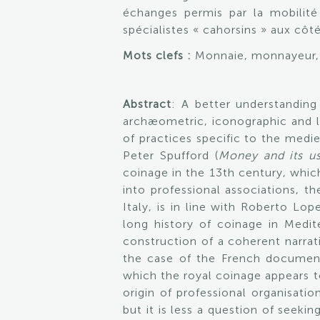
échanges permis par la mobilité
spécialistes « cahorsins » aux côt
Mots clefs :
Monnaie, monnayeur, 
Abstract
: A better understandin
archæometric, iconographic and l
of practices specific to the medi
Peter Spufford (
Money and its u
coinage in the 13th century, whi
into professional associations, t
Italy, is in line with Roberto Lo
long history of coinage in Medit
construction of a coherent narrat
the case of the French documenta
which the royal coinage appears t
origin of professional organisatio
but it is less a question of seekin