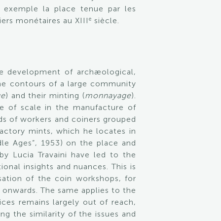
c exemple la place tenue par les
e
iers monétaires au XIII
siècle.
he development of archæological,
the contours of a large community
ge
) and their minting (
monnayage
).
ge of scale in the manufacture of
ds of workers and coiners grouped
actory mints, which he locates in
ddle Ages”, 1953) on the place and
by Lucia Travaini have led to the
onal insights and nuances. This is
sation of the coin workshops, for
y onwards. The same applies to the
tices remains largely out of reach,
ing the similarity of the issues and