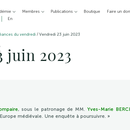
adémie
Membres
Publications
Boutique
Faire un do
En
/
éances du vendredi
Vendredi 23 juin 2023
S
 juin 2023
ompaire
, sous le patronage de MM.
Yves-Marie BERC
urope médiévale. Une enquête à poursuivre. »