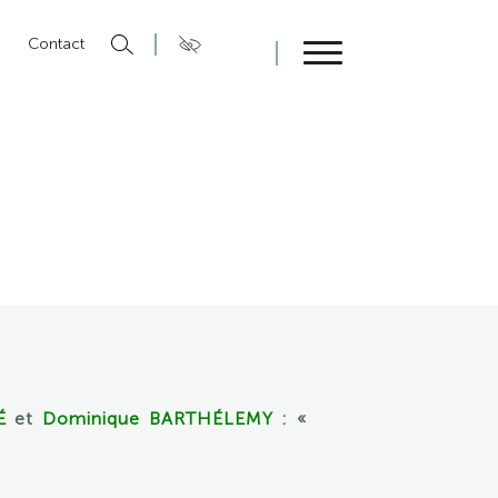
n
Contact
Fermer
É
et
Dominique BARTHÉLEMY
: «