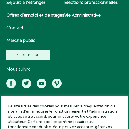
Séjours à l’étranger
Elections professionnelles
Offres d’emploi et de stages
Vie Administrative
Contact
Marché public
Faire un don
Nous suivre
Ce site utilise des cookies pour mesurer la fréquentation du
Académie des inscriptions et belles lettres – Tous droits réservés
site afin d’en améliorer le fonctionnement et l’administration
2025
et, avec votre accord, pour améliorer votre expérience
Politique de confidentialité
utilisateur. Certains cookies sont nécessaires au
Mentions légales
fonctionnement du site. Vous pouvez accepter, gérer vos