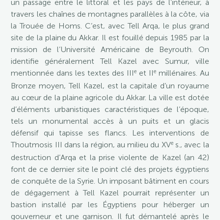
un passage entre le littoral et les pays de l’intérieur, à
travers les chaînes de montagnes parallèles à la côte, via
la Trouée de Homs. C’est, avec Tell Arqa, le plus grand
site de la plaine du Akkar. Il est fouillé depuis 1985 par la
mission de l’Université Américaine de Beyrouth. On
identifie généralement Tell Kazel avec Sumur, ville
e
e
mentionnée dans les textes des III
et II
millénaires. Au
Bronze moyen, Tell Kazel, est la capitale d’un royaume
au cœur de la plaine agricole du Akkar. La ville est dotée
d’éléments urbanistiques caractéristiques de l’époque,
tels un monumental accès à un puits et un glacis
défensif qui tapisse ses flancs. Les interventions de
e
Thoutmosis III dans la région, au milieu du XV
s., avec la
destruction d’Arqa et la prise violente de Kazel (an 42)
font de ce dernier site le point clé des projets égyptiens
de conquête de la Syrie. Un imposant bâtiment en cours
de dégagement à Tell Kazel pourrait représenter un
bastion installé par les Égyptiens pour héberger un
gouverneur et une garnison. Il fut démantelé après le