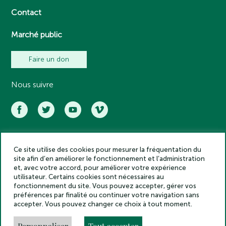
Contact
Marché public
Faire un don
Nous suivre
Ce site utilise des cookies pour mesurer la fréquentation du
Académie des inscriptions et belles lettres – Tous droits réservés
site afin d’en améliorer le fonctionnement et l’administration
2025
et, avec votre accord, pour améliorer votre expérience
Politique de confidentialité
utilisateur. Certains cookies sont nécessaires au
Mentions légales
fonctionnement du site. Vous pouvez accepter, gérer vos
préférences par finalité ou continuer votre navigation sans
Crédits
accepter. Vous pouvez changer ce choix à tout moment.
Gestion des cookies
Made by