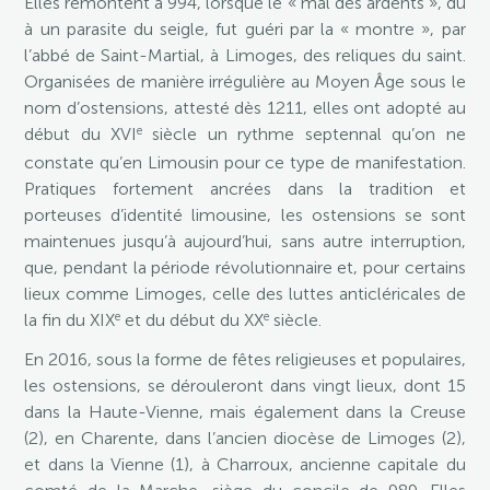
Elles remontent à 994, lorsque le « mal des ardents », dû
à un parasite du seigle, fut guéri par la « montre », par
l’abbé de Saint-Martial, à Limoges, des reliques du saint.
Organisées de manière irrégulière au Moyen Âge sous le
nom d’ostensions, attesté dès 1211, elles ont adopté au
e
début du XVI
siècle un rythme septennal qu’on ne
constate qu’en Limousin pour ce type de manifestation.
Pratiques fortement ancrées dans la tradition et
porteuses d’identité limousine, les ostensions se sont
maintenues jusqu’à aujourd’hui, sans autre interruption,
que, pendant la période révolutionnaire et, pour certains
lieux comme Limoges, celle des luttes anticléricales de
e
e
la fin du XIX
et du début du XX
siècle.
En 2016, sous la forme de fêtes religieuses et populaires,
les ostensions, se dérouleront dans vingt lieux, dont 15
dans la Haute-Vienne, mais également dans la Creuse
(2), en Charente, dans l’ancien diocèse de Limoges (2),
et dans la Vienne (1), à Charroux, ancienne capitale du