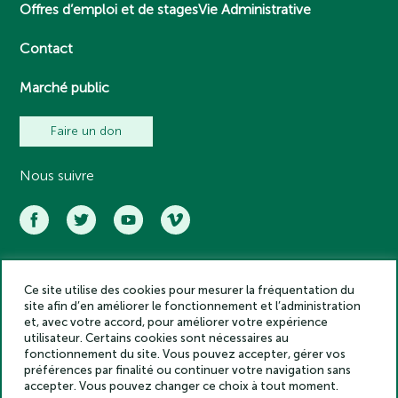
Offres d’emploi et de stages
Vie Administrative
Contact
Marché public
Faire un don
Nous suivre
Ce site utilise des cookies pour mesurer la fréquentation du
Académie des inscriptions et belles lettres – Tous droits réservés
site afin d’en améliorer le fonctionnement et l’administration
2025
et, avec votre accord, pour améliorer votre expérience
Politique de confidentialité
utilisateur. Certains cookies sont nécessaires au
Mentions légales
fonctionnement du site. Vous pouvez accepter, gérer vos
préférences par finalité ou continuer votre navigation sans
Crédits
accepter. Vous pouvez changer ce choix à tout moment.
Gestion des cookies