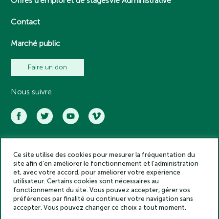
Offres d’emploi et de stages
Vie Administrative
Contact
Marché public
Faire un don
Nous suivre
Ce site utilise des cookies pour mesurer la fréquentation du
Académie des inscriptions et belles lettres – Tous droits réservés
site afin d’en améliorer le fonctionnement et l’administration
2025
et, avec votre accord, pour améliorer votre expérience
Politique de confidentialité
utilisateur. Certains cookies sont nécessaires au
Mentions légales
fonctionnement du site. Vous pouvez accepter, gérer vos
préférences par finalité ou continuer votre navigation sans
Crédits
accepter. Vous pouvez changer ce choix à tout moment.
Gestion des cookies